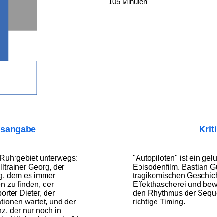
105 Minuten
tsangabe
Krit
 Ruhrgebiet unterwegs:
"Autopiloten" ist ein ge
ltrainer Georg, der
Episodenfilm. Bastian Gü
rg, dem es immer
tragikomischen Geschic
n zu finden, der
Effekthascherei und bewe
orter Dieter, der
den Rhythmus der Sequ
tionen wartet, und der
richtige Timing.
z, der nur noch in