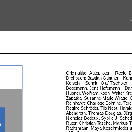
Originaltitel: Autopiloten – Regie:
Drehbuch: Bastian Günther – Kam
Kotschi – Schnitt: Olaf Tischbier 
Begemann, Jens Hafemann – Darst
Hübner, Wolfram Koch, Walter Kr
Zapatka, Susanne-Marie Wrage, C
Reinhardt, Charlotte Bohning, Ter
Regine Schröder, Tilo Nest, Haral
Abendroth, Thomas Douglas, Jür
Nicholas Bodeux, Sybille J. Sched
Rüter, Christian Tasche, Markus 
n
Rathsmann, Maya Koschmieder u.