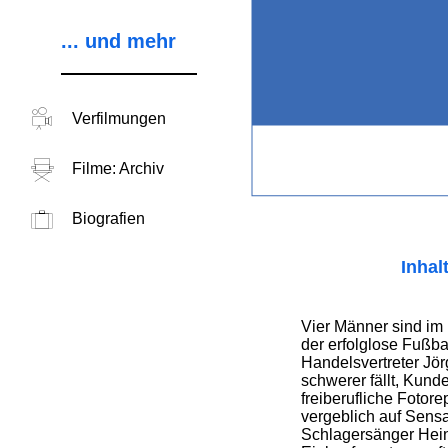
... und mehr
Verfilmungen
Filme: Archiv
Biografien
Inhal
Vier Männer sind im
der erfolglose Fußbal
Handelsvertreter Jö
schwerer fällt, Kunde
freiberufliche Fotorep
vergeblich auf Sensa
Schlagersänger Hein