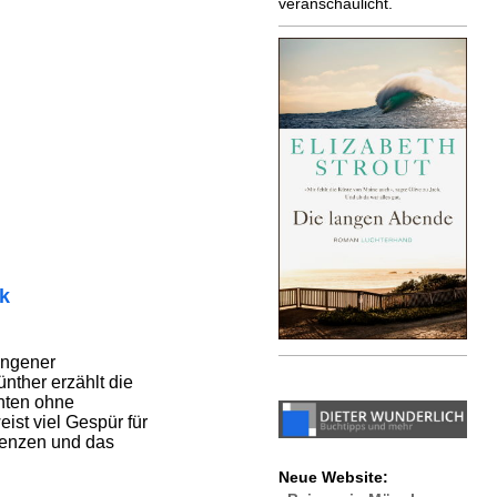
veranschaulicht.
ik
lungener
nther erzählt die
hten ohne
ist viel Gespür für
enzen und das
Neue Website: