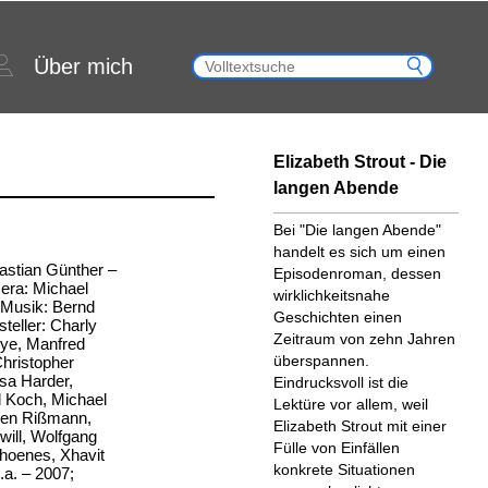
Über mich
Elizabeth Strout - Die
langen Abende
Bei "Die langen Abende"
handelt es sich um einen
 Bastian Günther –
Episodenroman, dessen
era: Michael
wirklichkeitsnahe
– Musik: Bernd
Geschichten einen
eller: Charly
Zeitraum von zehn Jahren
eye, Manfred
überspannen.
hristopher
esa Harder,
Eindrucksvoll ist die
d Koch, Michael
Lektüre vor allem, weil
gen Rißmann,
Elizabeth Strout mit einer
will, Wolfgang
Fülle von Einfällen
Thoenes, Xhavit
konkrete Situationen
a. – 2007;