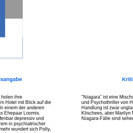
tsangabe
Krit
 holen ihre
"Niagara" ist eine Mis
m Hotel mit Blick auf die
und Psychothriller von 
 In einem der anderen
Handlung ist zwar ungla
s Ehepaar Loomis.
Klischees, aber Marilyn
ffenbar depressiv und
Niagara-Fälle sind sehe
zem in psychiatrischer
ehr wundert sich Polly,