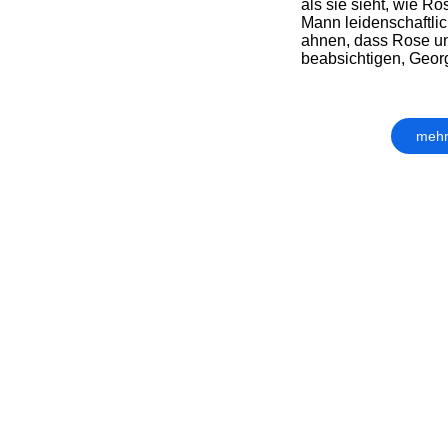
als sie sieht, wie R
Mann leidenschaftlic
ahnen, dass Rose un
beabsichtigen, Georg
mehr