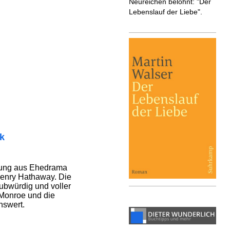
Neureichen belohnt: "Der
Lebenslauf der Liebe".
ik
chung aus Ehedrama
Henry Hathaway. Die
ubwürdig und voller
 Monroe und die
nswert.