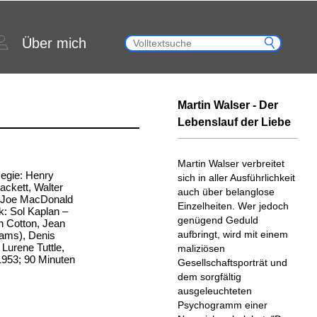
Über mich
Martin Walser - Der
Lebenslauf der Liebe
Martin Walser verbreitet
Regie: Henry
sich in aller Ausführlichkeit
ckett, Walter
auch über belanglose
: Joe MacDonald
Einzelheiten. Wer jedoch
k: Sol Kaplan –
genügend Geduld
h Cotton, Jean
aufbringt, wird mit einem
ams), Denis
Lurene Tuttle,
maliziösen
 1953; 90 Minuten
Gesellschaftsporträt und
dem sorgfältig
ausgeleuchteten
Psychogramm einer