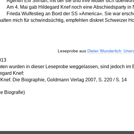
Agentin Elli Silman, mit der sie und ihre Mutter sich überwor
Am 4. Mai gab Hildegard Knef noch eine Abschiedsparty in 
Frieda Wulfestieg an Bord der SS »America«. Sie war ersch
halten mich für schwindsüchtig, empfehlen diskret Schweizer Hoc
Leseprobe aus
Dieter Wunderlich: Uner
013
en wurden in dieser Leseprobe weggelassen, sind jedoch im B
degard Knef:
 Knef. Die Biographie, Goldmann Verlag 2007, S. 220 / S. 14
e Biografie)