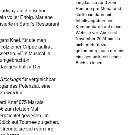
lang las ich rund zehn
Romane pro Monat und
oadway auf die Bühne.
stellte sie dann mit
n voller Erfolg. Marlene
Inhaltsangaben und
sierte in Sardi’s Restaurant
Kommentaren auf dieser
Website vor. Aber seit
November 2024 bin ich
ard Knef, für die man
nicht mehr dazu
otz einer Grippe auftrat,
gekommen, auch nur ein
setzen. »Ein Musical in
einziges belletristisches
t umgebracht.«
Buch zu lesen.
das geschafft.« Der
 Stockings
für vergleichbar
ogar das Potenzial, eine
 zu werden.
ard Knef 675 Mal als
56 zum letzten Mal.
erpflichtet gewesen, im
Stück auf Tournee zu gehen,
t trennte sie sich von ihrer