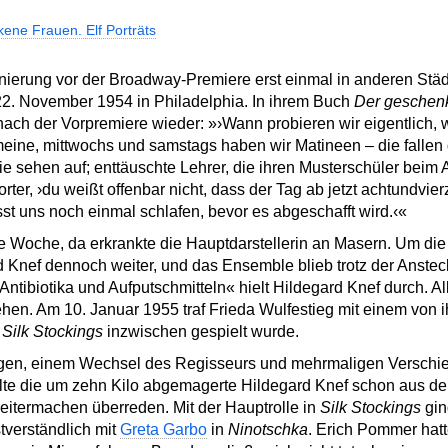
ene Frauen. Elf Porträts
nierung vor der Broadway-Premiere erst einmal in anderen Städ
. November 1954 in Philadelphia. In ihrem Buch
Der geschen
ach der Vorpremiere wieder: »›Wann probieren wir eigentlich, 
meine, mittwochs und samstags haben wir Matineen – die fallen
ie sehen auf; enttäuschte Lehrer, die ihren Musterschüler beim
orter, ›du weißt offenbar nicht, dass der Tag ab jetzt achtundvier
Lasst uns noch einmal schlafen, bevor es abgeschafft wird.‹«
e Woche, da erkrankte die Hauptdarstellerin an Masern. Um die 
rd Knef dennoch weiter, und das Ensemble blieb trotz der Ans
Antibiotika und Aufputschmitteln« hielt Hildegard Knef durch. All
en. Am 10. Januar 1955 traf Frieda Wulfestieg mit einem von i
o
Silk Stockings
inzwischen gespielt wurde.
en, einem Wechsel des Regisseurs und mehrmaligen Verschieb
e die um zehn Kilo abgemagerte Hildegard Knef schon aus dem
itermachen überreden. Mit der Hauptrolle in
Silk Stockings
gin
tverständlich mit
Greta Garbo
in
Ninotschka
. Erich Pommer hatt