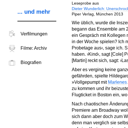
Leseprobe aus
Dieter Wunderlich: Unerschrock
... und mehr
Piper Verlag, München 2013
Wie üblich, wurde die Insze
begann das Ensemble am 22
Verfilmungen
ein Gespräch mit Kollegen n
in der Woche spielen? Ich 
Probetage aus‹, sage ich. S
Filme: Archiv
haben. ›Kind‹, sagt [Cole] P
[Martin] reckt sich, sagt: ›
Biografien
Aber es verging keine ganz
gefährden, spielte Hildega
»Vollgepumpt mit
Marlenes
zu kommen und ihr beizusteh
Flugticket in Boston ein, w
Nach chaotischen Änderung
Premiere am Broadway wollt
sich dann aber doch zum We
denn man verglich sie selbs