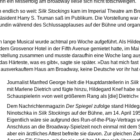
enn ein Misserfolg am Broadway ließe sich nicht totschweigen.
 endlich so weit:
Silk Stockings
kam im Imperial Theatre am Br
sident Harry S. Truman saß im Publikum. Die Vorstellung war ei
Freundin während des Schlussapplauses auf der Bühne und organi
n lange Musical wurde achtmal pro Woche aufgeführt. Als Hildeg
em Grosvenor Hotel in der Fifth Avenue gemietet hatte, im Mai tr
rstellung zusammen und musste daraufhin eine Woche lang aus
 das Härteste, was es gibt«, sagte sie später. »Das hat mich fas
r ausverkauftem Haus am Broadway, keine Deutsche vor ihr hat 
Journalist Manfred George hielt die Hauptdarstellerin in
Silk
mit Marlene Dietrich und fügte hinzu, Hildegard Knef habe s
Schauspielerin »von weit größerem Rang als [die] Dietrich«
Dem Nachrichtenmagazin
Der Spiegel
zufolge stand Hildeg
Ninotschka in
Silk Stockings
auf der Bühne, am 14. April 19
Eigentlich wäre sie aufgrund des Run-of-the-Play-Vertrags v
Anschluss an die Broadway-Spielzeit noch einmal mit dem 
aber ein ärztliches Attest befreite sie davon. Zur gleichen Zei