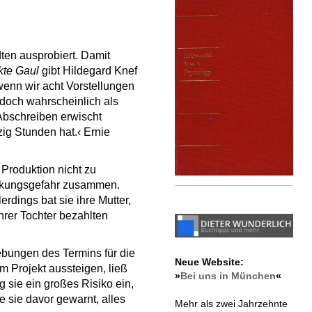
ten ausprobiert. Damit
kte Gaul
gibt Hildegard Knef
wenn wir acht Vorstellungen
 doch wahrscheinlich als
 Abschreiben erwischt
zig Stunden hat.‹ Ernie
Produktion nicht zu
teckungsgefahr zusammen.
erdings bat sie ihre Mutter,
hrer Tochter bezahlten
ungen des Termins für die
Neue Website:
 Projekt aussteigen, ließ
»
Bei uns in München
«
g sie ein großes Risiko ein,
e sie davor gewarnt, alles
Mehr als zwei Jahrzehnte