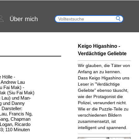
Über mich
Keigo Higashino -
Verdächtige Geliebte
Wir glauben, die Täter von
Anfang an zu kennen.
e Hölle -
Dass Keigo Higashino uns
e: Andrew Lau
Leser in "Verdächtige
u Fai Mak) -
Geliebte" ebenso täuscht,
ak (Siu Fai Mak)
wie der Protagonist die
 Lau) und Man-
Polizei, verwundert nicht.
ng und Danny
Darsteller:
Wie er die Puzzle-Teile zu
au, Francis Ng,
verschiedenen Bildern
-Sang, Chapman
zusammensetzt, ist
Logan, Ricardo
intelligent und spannend.
3; 110 Minuten