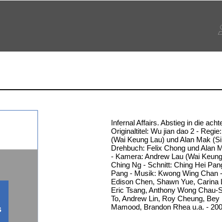
Infernal Affairs. Abstieg in die acht
Originaltitel: Wu jian dao 2 - Regi
(Wai Keung Lau) und Alan Mak (Si
Drehbuch: Felix Chong und Alan M
- Kamera: Andrew Lau (Wai Keung
Ching Ng - Schnitt: Ching Hei Pa
Pang - Musik: Kwong Wing Chan - 
Edison Chen, Shawn Yue, Carina L
Eric Tsang, Anthony Wong Chau
To, Andrew Lin, Roy Cheung, Bey 
Mamood, Brandon Rhea u.a. - 200
s