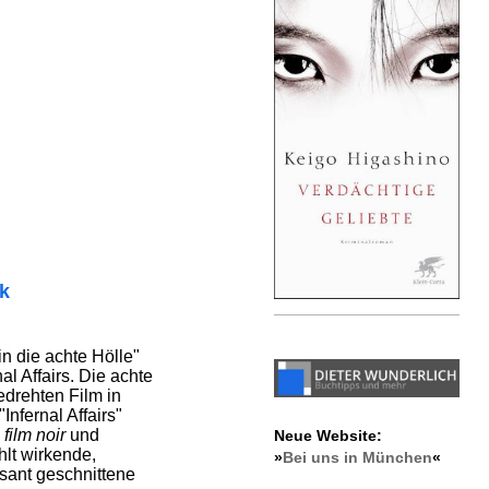
ik
 in die achte Hölle"
al Affairs. Die achte
edrehten Film in
Infernal Affairs"
s
film noir
und
Neue Website:
hlt wirkende,
»
Bei uns in München
«
asant geschnittene