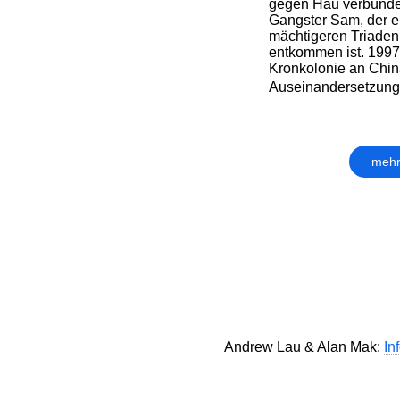
gegen Hau verbünde
Gangster Sam, der 
mächtigeren Triade
entkommen ist. 1997
Kronkolonie an China
Auseinandersetzung s
mehr
Andrew Lau & Alan Mak:
In