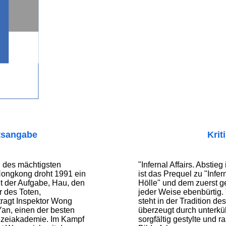
tsangabe
Krit
 des mächtigsten
"Infernal Affairs. Abstieg
ongkong droht 1991 ein
ist das Prequel zu "Infern
it der Aufgabe, Hau, den
Hölle" und dem zuerst g
 des Toten,
jeder Weise ebenbürtig. "
ragt Inspektor Wong
steht in der Tradition de
an, einen der besten
überzeugt durch unterkü
izeiakademie. Im Kampf
sorgfältig gestylte und r