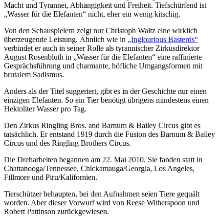
Macht und Tyrannei, Abhängigkeit und Freiheit. Tiefschürfend ist
„Wasser für die Elefanten“ nicht, eher ein wenig kitschig.
Von den Schauspielern zeigt nur Christoph Waltz eine wirklich
überzeugende Leistung. Ähnlich wie in
„Inglourious Basterds“
verbindet er auch in seiner Rolle als tyrannischer Zirkusdirektor
August Rosenbluth in „Wasser für die Elefanten“ eine raffinierte
Gesprächsführung und charmante, höfliche Umgangsformen mit
brutalem Sadismus.
Anders als der Titel suggeriert, gibt es in der Geschichte nur einen
einzigen Elefanten. So ein Tier benötigt übrigens mindestens einen
Hektoliter Wasser pro Tag.
Den Zirkus Ringling Bros. and Barnum & Bailey Circus gibt es
tatsächlich. Er entstand 1919 durch die Fusion des Barnum & Bailey
Circus und des Ringling Brothers Circus.
Die Dreharbeiten begannen am 22. Mai 2010. Sie fanden statt in
Chattanooga/Tennessee, Chickamauga/Georgia, Los Angeles,
Fillmore und Piru/Kalifornien.
Tierschützer behaupten, bei den Aufnahmen seien Tiere gequält
worden. Aber dieser Vorwurf wird von Reese Witherspoon und
Robert Pattinson zurückgewiesen.