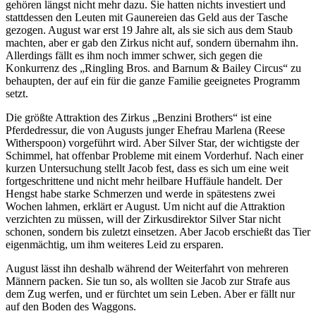
gehören längst nicht mehr dazu. Sie hatten nichts investiert und
stattdessen den Leuten mit Gaunereien das Geld aus der Tasche
gezogen. August war erst 19 Jahre alt, als sie sich aus dem Staub
machten, aber er gab den Zirkus nicht auf, sondern übernahm ihn.
Allerdings fällt es ihm noch immer schwer, sich gegen die
Konkurrenz des „Ringling Bros. and Barnum & Bailey Circus“ zu
behaupten, der auf ein für die ganze Familie geeignetes Programm
setzt.
Die größte Attraktion des Zirkus „Benzini Brothers“ ist eine
Pferdedressur, die von Augusts junger Ehefrau Marlena (Reese
Witherspoon) vorgeführt wird. Aber Silver Star, der wichtigste der
Schimmel, hat offenbar Probleme mit einem Vorderhuf. Nach einer
kurzen Untersuchung stellt Jacob fest, dass es sich um eine weit
fortgeschrittene und nicht mehr heilbare Huffäule handelt. Der
Hengst habe starke Schmerzen und werde in spätestens zwei
Wochen lahmen, erklärt er August. Um nicht auf die Attraktion
verzichten zu müssen, will der Zirkusdirektor Silver Star nicht
schonen, sondern bis zuletzt einsetzen. Aber Jacob erschießt das Tier
eigenmächtig, um ihm weiteres Leid zu ersparen.
August lässt ihn deshalb während der Weiterfahrt von mehreren
Männern packen. Sie tun so, als wollten sie Jacob zur Strafe aus
dem Zug werfen, und er fürchtet um sein Leben. Aber er fällt nur
auf den Boden des Waggons.