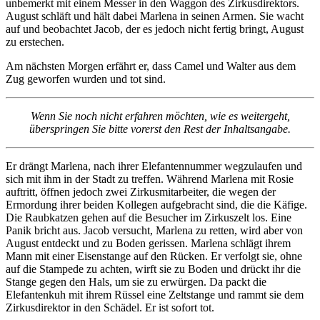
unbemerkt mit einem Messer in den Waggon des Zirkusdirektors.
August schläft und hält dabei Marlena in seinen Armen. Sie wacht
auf und beobachtet Jacob, der es jedoch nicht fertig bringt, August
zu erstechen.
Am nächsten Morgen erfährt er, dass Camel und Walter aus dem
Zug geworfen wurden und tot sind.
Wenn Sie noch nicht erfahren möchten, wie es weitergeht,
überspringen Sie bitte vorerst den Rest der Inhaltsangabe.
Er drängt Marlena, nach ihrer Elefantennummer wegzulaufen und
sich mit ihm in der Stadt zu treffen. Während Marlena mit Rosie
auftritt, öffnen jedoch zwei Zirkusmitarbeiter, die wegen der
Ermordung ihrer beiden Kollegen aufgebracht sind, die die Käfige.
Die Raubkatzen gehen auf die Besucher im Zirkuszelt los. Eine
Panik bricht aus. Jacob versucht, Marlena zu retten, wird aber von
August entdeckt und zu Boden gerissen. Marlena schlägt ihrem
Mann mit einer Eisenstange auf den Rücken. Er verfolgt sie, ohne
auf die Stampede zu achten, wirft sie zu Boden und drückt ihr die
Stange gegen den Hals, um sie zu erwürgen. Da packt die
Elefantenkuh mit ihrem Rüssel eine Zeltstange und rammt sie dem
Zirkusdirektor in den Schädel. Er ist sofort tot.