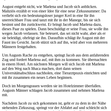
August entgeht nicht, wie Marlena und Jacob sich anblicken.
Maliziös erzählt er von einer Idee für eine neue Zirkusnummer: Da
verliebt sich ein bedeutungsloser junger Kerl in eine für ihn
unerreichbare Frau und tanzt mit ihr in der Manege, bis sie sich
besinnt und ihn zurückweist. Er bringt Jacob und Marlena dazu,
dieses Paar zu spielen. Dann beschuldigt er seine Frau, sie wolle ihn
wegen Jacob verlassen. Sie beteuert, das sei nicht wahr, aber als er
sie beleidigt, ohrfeigt sie ihn. Daraufhin schlägt ihr August mit der
Faust ins Gesicht. Jacob stürzt sich auf ihn, wird aber von mehreren
Männern festgehalten.
Um Augusts Rache zu entgehen, springt Jacob aus dem anfahrenden
Zug und fordert Marlena auf, mit ihm zu kommen. Sie übernachten
in einem Hotel. Am nächsten Morgen will sich Jacob mit Marlena
auf den Weg nach Ithaca machen, dort dann seinen
Universitätsabschluss nachholen, eine Tierarztpraxis einrichten und
mit ihr zusammen ein neues Leben beginnen.
Doch im Morgengrauen werden sie im Hotelzimmer überfallen.
Augusts Männer schlagen Jacob zusammen und nehmen Marlena
mit.
Nachdem Jacob zu sich gekommen ist, geht er zu dem in der Nähe
stehenden Zirkuszug, springt vor der Abfahrt auf und schleicht sich