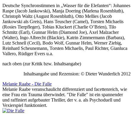
Deutsche Synchronstimmen in „Wasser für die Elefanten“: Johannes
Raspe (Jacob Jankowski), Manja Doering (Marlena Rosenbluth),
Christoph Waltz (August Rosenbluth), Otto Mellies (Jacob
Jankowski als Greis), Hans Teuscher (Camel), Torsten Michaelis
(Rosies Tierpfleger), Tobias Kluckert (Charlie O’Brien), Tilo
Schmitz (Earl), Gunnar Helm (Diamond Joe), Axel Malzacher
(Walter), Ingo Albrecht (Blackie), Katrin Zimmermann (Barbara),
Lutz Schnell (Cecil), Bodo Wolf, Gunnar Helm, Werner Ziebig,
Reinhard Scheunemann, Torsten Michaelis, Paul Richter, Gianluca
Vallero, Rüdiger Evers u.a.
nach oben (zur Kritik bzw. Inhaltsangabe)
Inhaltsangabe und Rezension: © Dieter Wunderlich 2012
Melanie Raabe - Die Falle
Melanie Raabe veranschaulicht differenziert und facettenreich, wie
eine Frau ein Trauma überwindet. "Die Falle" ist ein spannender
und raffiniert aufgebauter Thriller, der v. a. als Psychoduell und
Vexierspiel funktioniert.