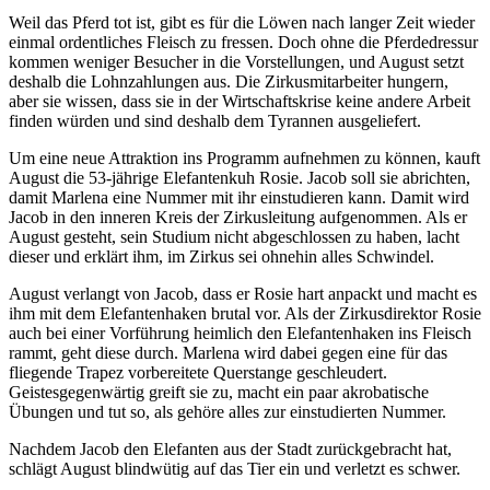
Weil das Pferd tot ist, gibt es für die Löwen nach langer Zeit wieder
einmal ordentliches Fleisch zu fressen. Doch ohne die Pferdedressur
kommen weniger Besucher in die Vorstellungen, und August setzt
deshalb die Lohnzahlungen aus. Die Zirkusmitarbeiter hungern,
aber sie wissen, dass sie in der Wirtschaftskrise keine andere Arbeit
finden würden und sind deshalb dem Tyrannen ausgeliefert.
Um eine neue Attraktion ins Programm aufnehmen zu können, kauft
August die 53-jährige Elefantenkuh Rosie. Jacob soll sie abrichten,
damit Marlena eine Nummer mit ihr einstudieren kann. Damit wird
Jacob in den inneren Kreis der Zirkusleitung aufgenommen. Als er
August gesteht, sein Studium nicht abgeschlossen zu haben, lacht
dieser und erklärt ihm, im Zirkus sei ohnehin alles Schwindel.
August verlangt von Jacob, dass er Rosie hart anpackt und macht es
ihm mit dem Elefantenhaken brutal vor. Als der Zirkusdirektor Rosie
auch bei einer Vorführung heimlich den Elefantenhaken ins Fleisch
rammt, geht diese durch. Marlena wird dabei gegen eine für das
fliegende Trapez vorbereitete Querstange geschleudert.
Geistesgegenwärtig greift sie zu, macht ein paar akrobatische
Übungen und tut so, als gehöre alles zur einstudierten Nummer.
Nachdem Jacob den Elefanten aus der Stadt zurückgebracht hat,
schlägt August blindwütig auf das Tier ein und verletzt es schwer.