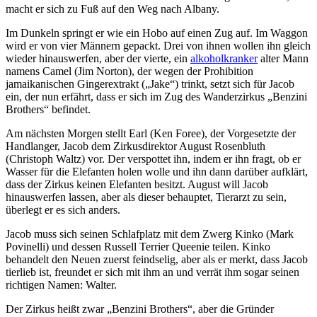
macht er sich zu Fuß auf den Weg nach Albany.
Im Dunkeln springt er wie ein Hobo auf einen Zug auf. Im Waggon
wird er von vier Männern gepackt. Drei von ihnen wollen ihn gleich
wieder hinauswerfen, aber der vierte, ein
alkoholkranker
alter Mann
namens Camel (Jim Norton), der wegen der Prohibition
jamaikanischen Gingerextrakt („Jake“) trinkt, setzt sich für Jacob
ein, der nun erfährt, dass er sich im Zug des Wanderzirkus „Benzini
Brothers“ befindet.
Am nächsten Morgen stellt Earl (Ken Foree), der Vorgesetzte der
Handlanger, Jacob dem Zirkusdirektor August Rosenbluth
(Christoph Waltz) vor. Der verspottet ihn, indem er ihn fragt, ob er
Wasser für die Elefanten holen wolle und ihn dann darüber aufklärt,
dass der Zirkus keinen Elefanten besitzt. August will Jacob
hinauswerfen lassen, aber als dieser behauptet, Tierarzt zu sein,
überlegt er es sich anders.
Jacob muss sich seinen Schlafplatz mit dem Zwerg Kinko (Mark
Povinelli) und dessen Russell Terrier Queenie teilen. Kinko
behandelt den Neuen zuerst feindselig, aber als er merkt, dass Jacob
tierlieb ist, freundet er sich mit ihm an und verrät ihm sogar seinen
richtigen Namen: Walter.
Der Zirkus heißt zwar „Benzini Brothers“, aber die Gründer