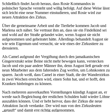
Schließlich findet Jacob heraus, dass Rosie Kommandos in
polnischer Sprache versteht und willig befolgt. Auf diese Weise lässt
sich leicht eine neue Nummer einstudieren, und Rosie wird zur
neuen Attraktion des Zirkus.
Über die gemeinsame Arbeit und die Tierliebe kommen Jacob und
Marlena sich näher. Sie vertraut ihm an, dass sie ein Findelkind sei
und wohl auf der Straße gelandet wäre, wenn August sie nicht
aufgenommen und geheiratet hätte. Allerdings behandelt August sie
wie sein Eigentum und versucht, sie wie eines der Zirkustiere zu
dressieren.
Als Camel aufgrund der Vergiftung durch den jamaikanischen
Gingerextrakt seine Beine nicht mehr bewegen kann, verstecken
Jacob und ein paar andere Männer ihn, denn August ließ gerade erst
neun Mitarbeiter aus dem fahrenden Zug werfen, um Lohnkosten zu
sparen. Jacob weiß, dass Camel in einer Stadt, die der Wanderzirkus
in zwei Wochen erreichen wird, einen Sohn hat, und er hofft, den
Kranken hinbringen zu können.
Nach mehreren ausverkauften Vorstellungen kündigt August an, er
werde nach Begleichung der restlichen Schulden bald wieder Löhne
auszahlen können. Und er hebt hervor, dass der Zirkus die neue
Attraktion Jacob verdanke. Der wird nun von den Zirkusleuten
„getauft“ und damit erst richtig aufgenommen.