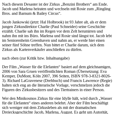
Nach diesem Desaster ist der Zirkus „Benzini Brothers“ am Ende.
Jacob und Marlena heiraten und wechseln mit Rosie zum „Ringling
Bros. and Barnum & Bailey Circus“.
Jacob Jankowski (jetzt: Hal Holbrook) ist 93 Jahre alt, als er dem
jungen Zirkusdirektor Charlie (Paul Schneider) seine Geschichte
erzählt. Charlie sah ihn im Regen vor dem Zelt herumirren und
nahm ihn mit ins Büro. Marlena und Rosie sind längst tot. Jacob lebt
im Seniorenheim Greenhaven und nahm an, er werde hier einen
seiner fünf Söhne treffen. Nun bittet er Charlie darum, sich dem
Zirkus als Kartenverkäufer anschließen zu dürfen.
nach oben (zur Kritik bzw. Inhaltsangabe)
Der Film „Wasser für die Elefanten“ basiert auf dem gleichnamigen,
2006 von Sara Gruen veröffentlichten Roman (Übersetzung: Eva
Kemper, DuMont, Köln 2007, 396 Seiten, ISBN 978-3-8321-8026-
3). Richard LaGravenese (Drehbuch) und Francis Lawrence (Regie)
halten sich eng an die literarische Vorlage, verschmelzen jedoch die
Figuren des Zirkusbesitzers und des Tiertrainers in einer Person.
Wer den Minikosmos Zirkus für eine Idylle hält, wird durch „Wasser
für die Elefanten“ eines anderen belehrt. Aber der Film beschäftigt
sich weniger mit dem Zirkusleben als mit der dramatischen
Dreiecksgeschichte Jacob, Marlena, August. Es geht um Autorität,