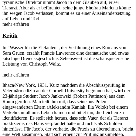
tyrannische Direktor nimmt Jacob in dem Glauben auf, er sei
Tierarzt. Aber als er befürchtet, seine junge Ehefrau Marlena könne
ihn wegen Jacob verlassen, kommt es zu einer Auseinandersetzung
auf Leben und Tod ...
mehr erfahren
Kritik
In "Wasser für die Elefanten", der Verfilmung eines Romans von
Sara Gruen, erzählt Francis Lawrence eine dramatische und etwas
kitschige Dreiecksgeschichte. Sehenswert ist die schauspielerische
Leistung von Christoph Waltz.
mehr erfahren
Ithaca/New York, 1931. Kurz nachdem die Abschlussprüfung in
Veterinärmedizin an der Cornell University begonnen hat, wird der
23-jährige Student Jacob Jankowski (Robert Pattinson) aus dem
Raum gerufen. Man teilt ihm mit, dass seine aus Polen
eingewanderten Eltern (Aleksandra Kaniak, Ilia Volok) bei einem
Verkehrsunfall ums Leben kamen und bittet ihn, die Leichen zu
identifizieren. Es stellt sich heraus, dass sein Vater, der als Tierarzt
praktizierte, das Haus verpfändet hatte und nichts als Schulden
hinterlässt. Für Jacob, der vorhatte, die Praxis zu übernehmen, bricht
eine Welt zusammen. Statt sich erneut zur Prüfung anzumelden,