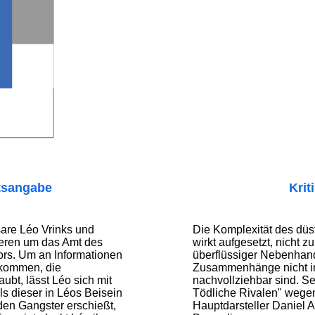
tsangabe
Krit
are Léo Vrinks und
Die Komplexität des düs
ieren um das Amt des
wirkt aufgesetzt, nicht z
tors. Um an Informationen
überflüssiger Nebenhan
 kommen, die
Zusammenhänge nicht 
ubt, lässt Léo sich mit
nachvollziehbar sind. Se
ls dieser in Léos Beisein
Tödliche Rivalen" wege
den Gangster erschießt,
Hauptdarsteller Daniel A