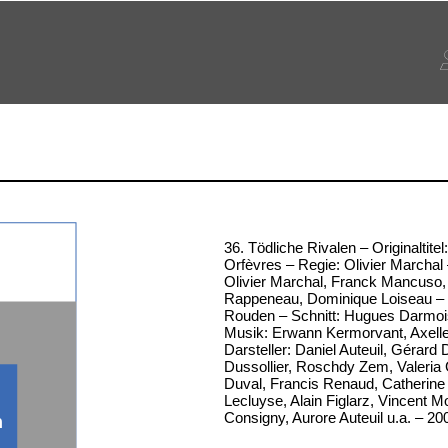
36. Tödliche Rivalen – Originaltite
Orfèvres – Regie: Olivier Marchal
Olivier Marchal, Franck Mancuso, 
Rappeneau, Dominique Loiseau –
Rouden – Schnitt: Hugues Darmoi
Musik: Erwann Kermorvant, Axelle
Darsteller: Daniel Auteuil, Gérard
Dussollier, Roschdy Zem, Valeria 
Duval, Francis Renaud, Catherine
Lecluyse, Alain Figlarz, Vincent 
Consigny, Aurore Auteuil u.a. – 20
n