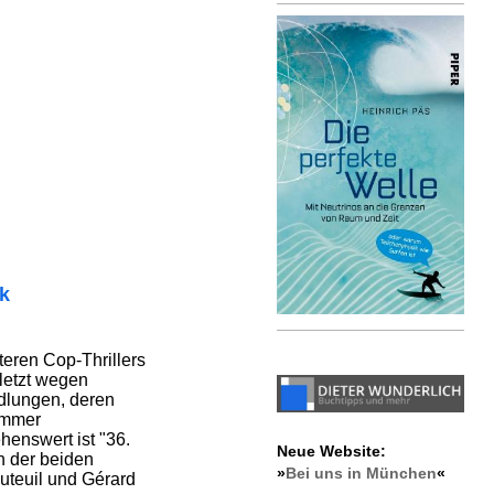
ik
teren Cop-Thrillers
uletzt wegen
dlungen, deren
immer
henswert ist "36.
Neue Website:
n der beiden
»
Bei uns in München
«
uteuil und Gérard