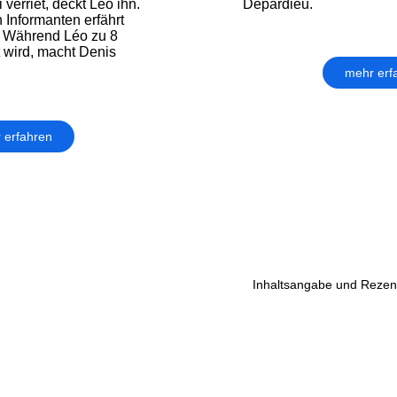
 verriet, deckt Léo ihn.
Depardieu.
Informanten erfährt
. Während Léo zu 8
t wird, macht Denis
mehr erf
 erfahren
Inhaltsangabe und Rezens