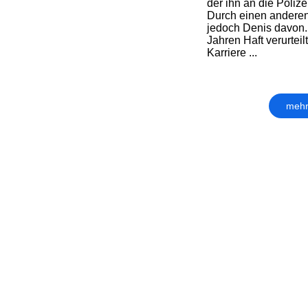
der ihn an die Polizei
Durch einen anderen 
jedoch Denis davon
Jahren Haft verurteil
Karriere ...
mehr