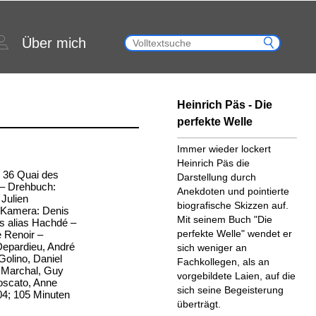
Über mich
Heinrich Päs - Die
perfekte Welle
Immer wieder lockert
Heinrich Päs die
l: 36 Quai des
Darstellung durch
 – Drehbuch:
Anekdoten und pointierte
Julien
biografische Skizzen auf.
 Kamera: Denis
Mit seinem Buch "Die
s alias Hachdé –
perfekte Welle" wendet er
 Renoir –
 Depardieu, André
sich weniger an
Golino, Daniel
Fachkollegen, als an
 Marchal, Guy
vorgebildete Laien, auf die
Moscato, Anne
sich seine Begeisterung
04; 105 Minuten
überträgt.