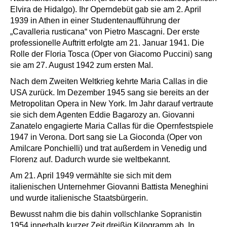
Elvira de Hidalgo). Ihr Operndebüt gab sie am 2. April
1939 in Athen in einer Studentenaufführung der
„Cavalleria rusticana“ von Pietro Mascagni. Der erste
professionelle Auftritt erfolgte am 21. Januar 1941. Die
Rolle der Floria Tosca (Oper von Giacomo Puccini) sang
sie am 27. August 1942 zum ersten Mal.
Nach dem Zweiten Weltkrieg kehrte Maria Callas in die
USA zurück. Im Dezember 1945 sang sie bereits an der
Metropolitan Opera in New York. Im Jahr darauf vertraute
sie sich dem Agenten Eddie Bagarozy an. Giovanni
Zanatelo engagierte Maria Callas für die Opernfestspiele
1947 in Verona. Dort sang sie La Gioconda (Oper von
Amilcare Ponchielli) und trat außerdem in Venedig und
Florenz auf. Dadurch wurde sie weltbekannt.
Am 21. April 1949 vermählte sie sich mit dem
italienischen Unternehmer Giovanni Battista Meneghini
und wurde italienische Staatsbürgerin.
Bewusst nahm die bis dahin vollschlanke Sopranistin
1954 innerhalb kurzer Zeit dreißig Kilogramm ab. In