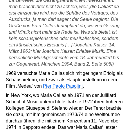
Einzelheiten die Gesangslehrerinnen interessieren;
man braucht ihrer nicht zu achten, weil „die Callas“ da
erst einzigartig wird, wo die Sphäre des Vortrags, des
Ausdrucks, ja man darf sagen: der Seele beginnt. Die
Größe von Frau Callas triumphiert da, wo von Gesang
und Mimik nicht mehr die Rede ist. Was sie bietet, ist
kein schauspielerisches oder musikalisches, sondern
ein künstlerisches Ereignis […] (Joachim Kaiser, 14.
März 1962; hier Joachim Kaiser: Erlebte Musik. Eine
persönliche Musikgeschichte vom 18. Jahrhundert bis
zur Gegenwart. München 1994, Band 2, Seite 506f)
1969 versuchte Maria Callas sich mit geringem Erfolg als
Schauspielerin, und zwar als Hauptdarstellerin in dem
Film „Medea“ von
Pier Paolo Pasolini
.
In New York, wo Maria Callas ab 1971 an der Juilliard
School of Music unterrichtete, traf sie 1972 ihren früheren
Kollegen Giuseppe di Stefano wieder. Der Tenor brachte
sie dazu, mit ihm gemeinsam 1973/74 eine Welttournee
durchzuführen, die mit einem Konzert am 11. November
1974 in Sapporo endete. Das war Maria Callas‘ letzter