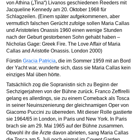
von Athina („Tina“) Livanos geschiedenen Reeders mit
Jacqueline Kennedy am 20. Oktober 1968 für
Schlagzeilen. (Einem später aufgekommenen, aber
vermutlich falschen Gerücht zufolge sollen Maria Callas
und Aristoteles Onassis 1960 einen wenige Stunden
nach der Geburt gestorbenen Sohn gehabt haben –
Nicholas Gage: Greek Fire. The Love Affair of Maria
Callas and Aristotle Onassis. London 2000)
Fürstin
Gracia Patricia
, die im Sommer 1959 mit an Bord
der Yacht war, wunderte sich, dass sie Maria Callas kein
einziges Mal üben hörte.
Tatsächlich zog die Sopranistin sich zu Beginn der
Sechzigerjahren von der Bühne zurück. Franco Zeffirelli
gelang es allerdings, sie zu einem Comeback als Tosca
in seiner Neuinszenierung der gleichnamigen Oper von
Giacomo Puccini zu überreden. Mit dieser Rolle gastierte
sie 1964/65 in London, in Paris und New York. In Paris
brach sie am 29. Mai 1965 auf der Bühne zusammen.
Obwohl ihr die Ärzte davon abrieten, sang Maria Callas
die Tosca am 5. Juli noch einmal im Covent Garden