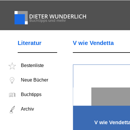
Literatur
V wie Vendetta
Bestenliste
Neue Bücher
Buchtipps
Archiv
V wie Vendett