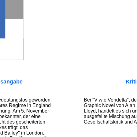
tsangabe
Krit
edeutungslos geworden
Bei "V wie Vendetta", de
itäres Regime in England
Graphic Novel von Alan
rdnung. Am 5. November
Lloyd, handelt es sich um
bekannter, der eine
ausgefeilte Mischung aus
ht des gescheiterten
Gesellschaftskritik und A
es trägt, das
d Bailey" in London.