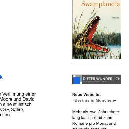
ik
r Verfilmung einer
Neue Website:
 Moore und David
»
Bei uns in München
«
 eine stilistisch
 SF, Satire,
Mehr als zwei Jahrzehnte
ction.
lang las ich rund zehn
Romane pro Monat und
stellte sie dann mit