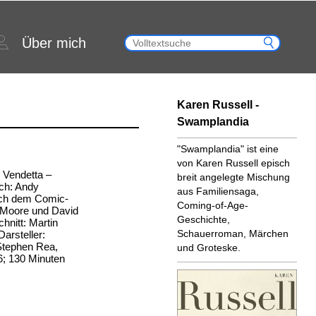
Über mich
Karen Russell -
Swamplandia
"Swamplandia" ist eine
von Karen Russell episch
r Vendetta –
breit angelegte Mischung
ch: Andy
aus Familiensaga,
ch dem Comic-
Coming-of-Age-
 Moore und David
Geschichte,
hnitt: Martin
Schauerroman, Märchen
arsteller:
Stephen Rea,
und Groteske.
6; 130 Minuten