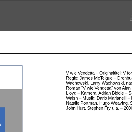
V wie Vendetta – Originaltitel: V fo
Regie: James McTeigue – Drehbu
Wachowski, Larry Wachowski, na
Roman "V wie Vendetta" von Alan
Lloyd – Kamera: Adrian Biddle – Sc
Walsh – Musik: Dario Marianelli – D
Natalie Portman, Hugo Weaving, 
John Hurt, Stephen Fry u.a. – 200
a