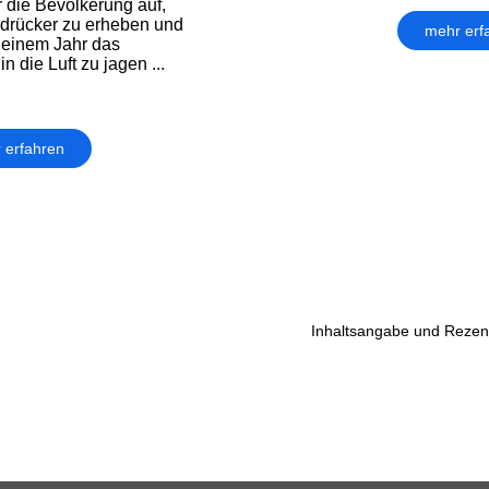
r die Bevölkerung auf,
rdrücker zu erheben und
mehr erf
 einem Jahr das
 die Luft zu jagen ...
 erfahren
Inhaltsangabe und Rezens