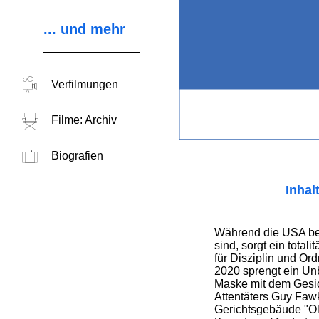
... und mehr
Verfilmungen
Filme: Archiv
Biografien
Inhal
Während die USA b
sind, sorgt ein total
für Disziplin und O
2020 sprengt ein Un
Maske mit dem Gesic
Attentäters Guy Fawk
Gerichtsgebäude "Ol