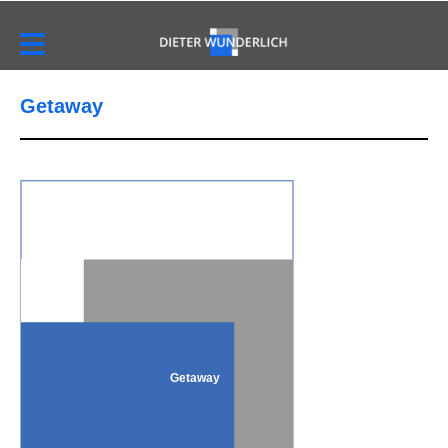
Getaway
Getaway