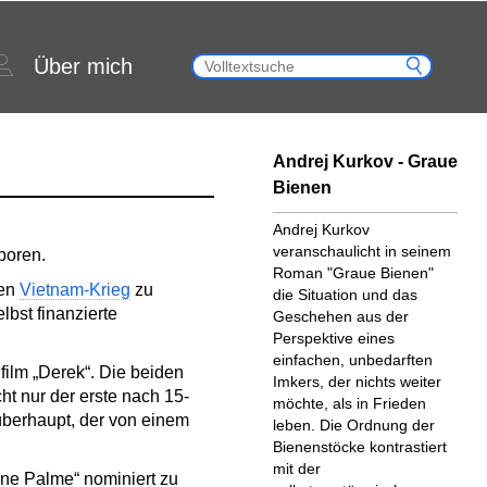
Über mich
Andrej Kurkov - Graue
Bienen
Andrej Kurkov
veranschaulicht in seinem
boren.
Roman "Graue Bienen"
den
Vietnam-Krieg
zu
die Situation und das
lbst finanzierte
Geschehen aus der
Perspektive eines
einfachen, unbedarften
ilm „Derek“. Die beiden
Imkers, der nichts weiter
t nur der erste nach 15-
möchte, als in Frieden
überhaupt, der von einem
leben. Die Ordnung der
Bienenstöcke kontrastiert
mit der
ene Palme“ nominiert zu