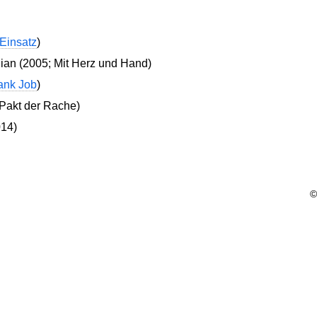
Einsatz
)
dian (2005; Mit Herz und Hand)
ank Job
)
 Pakt der Rache)
14)
©