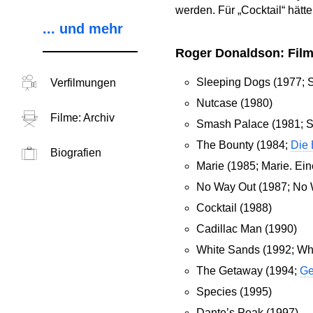
werden. Für „Cocktail“ hät
... und mehr
Roger Donaldson: Film
Sleeping Dogs (1977; 
Verfilmungen
Nutcase (1980)
Filme: Archiv
Smash Palace (1981; S
The Bounty (1984;
Die 
Biografien
Marie (1985; Marie. Ei
No Way Out (1987; No W
Cocktail (1988)
Cadillac Man (1990)
White Sands (1992; Wh
The Getaway (1994;
Ge
Species (1995)
Dante’s Peak (1997)