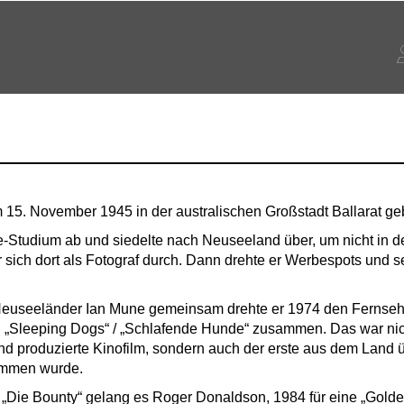
5. November 1945 in der australischen Großstadt Ballarat ge
e-Studium ab und siedelte nach Neuseeland über, um nicht in 
sich dort als Fotograf durch. Dann drehte er Werbespots und se
 Neuseeländer Ian Mune gemeinsam drehte er 1974 den Fernsehf
i „Sleeping Dogs“ / „Schlafende Hunde“ zusammen. Das war nich
nd produzierte Kinofilm, sondern auch der erste aus dem Land 
ommen wurde.
/ „Die Bounty“ gelang es Roger Donaldson, 1984 für eine „Gold