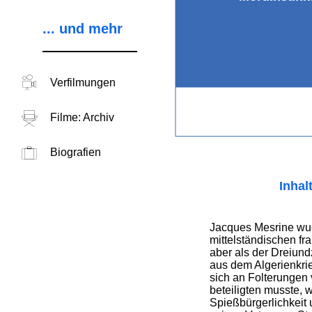
... und mehr
Verfilmungen
Filme: Archiv
Biografien
Inhal
Jacques Mesrine wuc
mittelständischen fr
aber als der Dreiun
aus dem Algerienkri
sich an Folterungen
beteiligten musste, w
Spießbürgerlichkei