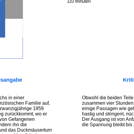
110 Minuten
tsangabe
Krit
hs in einer
Obwohl die beiden Teile
anzösischen Familie auf,
zusammen vier Stunden 
dzwanzigjährige 1959
einige Passagen wie gehe
eg zurückkommt, wo er
hastig und stringent, nüc
 von Gefangenen
Der Ausgang ist von Anf
idern ihn die
die Spannung bleibt bis
t und das Duckmäusertum