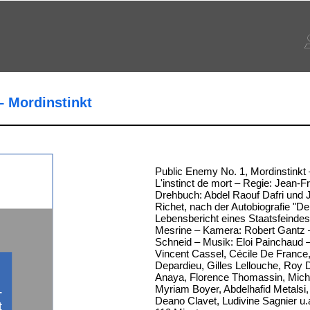
– Mordinstinkt
Public Enemy No. 1, Mordinstinkt – 
L'instinct de mort – Regie: Jean-F
Drehbuch: Abdel Raouf Dafri und 
Richet, nach der Autobiografie "De
Lebensbericht eines Staatsfeinde
Mesrine – Kamera: Robert Gantz –
Schneid – Musik: Eloi Painchaud –
Vincent Cassel, Cécile De France
Depardieu, Gilles Lellouche, Roy 
Anaya, Florence Thomassin, Mich
Myriam Boyer, Abdelhafid Metalsi, 
–
Deano Clavet, Ludivine Sagnier u.
t