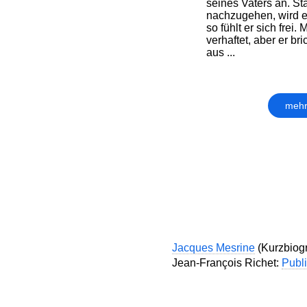
seines Vaters an. Sta
nachzugehen, wird e
so fühlt er sich frei.
verhaftet, aber er br
aus ...
mehr
Jacques Mesrine
(Kurzbiogr
Jean-François Richet:
Publ