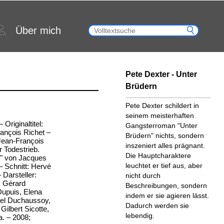
Über mich
Pete Dexter - Unter
Brüdern
Pete Dexter schildert in
seinem meisterhaften
Originaltitel:
Gangsterroman "Unter
rançois Richet –
Brüdern" nichts, sondern
Jean-François
inszeniert alles prägnant.
r Todestrieb.
Die Hauptcharaktere
s" von Jacques
leuchtet er tief aus, aber
 Schnitt: Hervé
 Darsteller:
nicht durch
, Gérard
Beschreibungen, sondern
Dupuis, Elena
indem er sie agieren lässt.
el Duchaussoy,
Dadurch werden sie
Gilbert Sicotte,
lebendig.
a. – 2008;