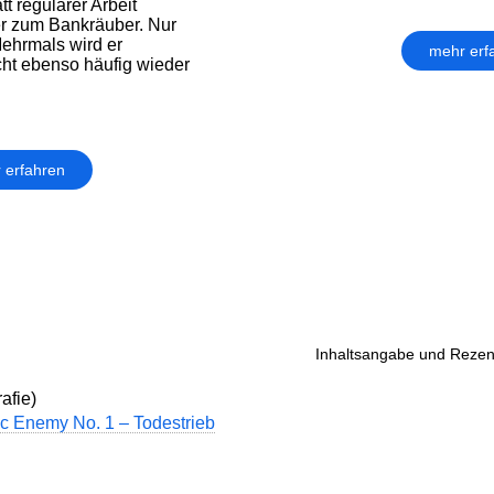
tt regulärer Arbeit
r zum Bankräuber. Nur
 Mehrmals wird er
mehr erf
icht ebenso häufig wieder
 erfahren
Inhaltsangabe und Rezen
afie)
ic Enemy No. 1 – Todestrieb