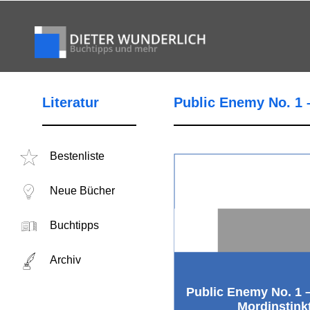
Literatur
Public Enemy No. 1 
Bestenliste
Neue Bücher
Buchtipps
Archiv
Public Enemy No. 1 
Mordinstink