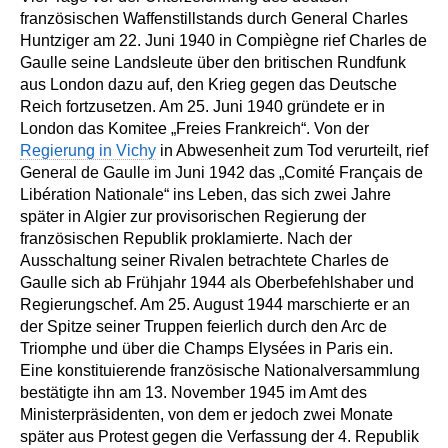
französischen Waffenstillstands durch General Charles
Huntziger am 22. Juni 1940 in Compiègne rief
Charles de
Gaulle
seine Landsleute über den britischen Rundfunk
aus London dazu auf, den Krieg gegen das Deutsche
Reich fortzusetzen. Am 25. Juni 1940 gründete er in
London das Komitee „Freies Frankreich“. Von der
Regierung in Vichy
in Abwesenheit zum Tod verurteilt, rief
General de Gaulle im Juni 1942 das „Comité Français de
Libération Nationale“ ins Leben, das sich zwei Jahre
später in Algier zur provisorischen Regierung der
französischen Republik proklamierte. Nach der
Ausschaltung seiner Rivalen betrachtete Charles de
Gaulle sich ab Frühjahr 1944 als Oberbefehlshaber und
Regierungschef. Am 25. August 1944 marschierte er an
der Spitze seiner Truppen feierlich durch den Arc de
Triomphe und über die Champs Elysées in Paris ein.
Eine konstituierende französische Nationalversammlung
bestätigte ihn am 13. November 1945 im Amt des
Ministerpräsidenten, von dem er jedoch zwei Monate
später aus Protest gegen die Verfassung der 4. Republik