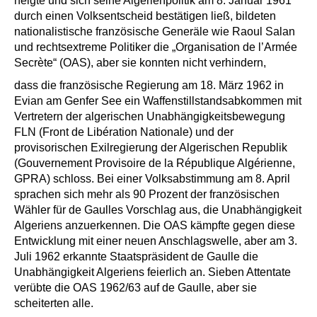
neigte und sich seine Algerienpolitik am 8. Januar 1961
durch einen Volksentscheid bestätigen ließ, bildeten
nationalistische französische Generäle wie Raoul Salan
und rechtsextreme Politiker die
„Organisation de l’Armée
Secrète“ (OAS)
, aber sie konnten nicht verhindern,
dass die französische Regierung am 18. März 1962 in
Evian am Genfer See ein Waffenstillstandsabkommen mit
Vertretern der algerischen Unabhängigkeitsbewegung
FLN (Front de Libération Nationale) und der
provisorischen Exilregierung der Algerischen Republik
(Gouvernement Provisoire de la République Algérienne,
GPRA) schloss. Bei einer Volksabstimmung am 8. April
sprachen sich mehr als 90 Prozent der französischen
Wähler für de Gaulles Vorschlag aus, die Unabhängigkeit
Algeriens anzuerkennen. Die OAS kämpfte gegen diese
Entwicklung mit einer neuen Anschlagswelle, aber am 3.
Juli 1962 erkannte Staatspräsident de Gaulle die
Unabhängigkeit Algeriens feierlich an. Sieben Attentate
verübte die OAS 1962/63 auf de Gaulle, aber sie
scheiterten alle.