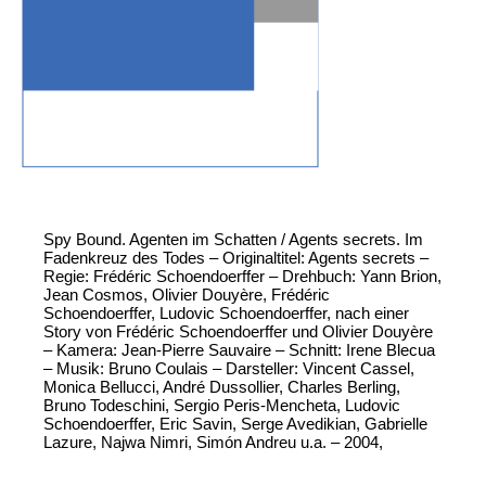
Spy Bound. Agenten im Schatten / Agents secrets. Im
Fadenkreuz des Todes – Originaltitel: Agents secrets –
Regie: Frédéric Schoendoerffer – Drehbuch: Yann Brion,
Jean Cosmos, Olivier Douyère, Frédéric
Schoendoerffer, Ludovic Schoendoerffer, nach einer
Story von Frédéric Schoendoerffer und Olivier Douyère
– Kamera: Jean-Pierre Sauvaire – Schnitt: Irene Blecua
– Musik: Bruno Coulais – Darsteller: Vincent Cassel,
Monica Bellucci, André Dussollier, Charles Berling,
Bruno Todeschini, Sergio Peris-Mencheta, Ludovic
Schoendoerffer, Eric Savin, Serge Avedikian, Gabrielle
Lazure, Najwa Nimri, Simón Andreu u.a. – 2004,