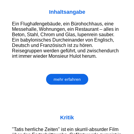
Inhaltsangabe
Ein Flughafengebäude, ein Bürohochhaus, eine
Messehalle, Wohnungen, ein Restaurant – alles in
Beton, Stahl, Chrom und Glas, lupenrein sauber.
Ein babylonisches Durcheinander von Englisch,
Deutsch und Französisch ist zu hören.
Reisegruppen werden geführt, und zwischendurch
irrt immer wieder Monsieur Hulot herum.
mehr erfahren
Kritik
"Tatis herrliche Zeiten" ist ein skurril-absurder Film