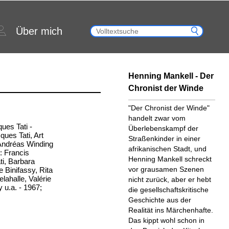
Über mich
Henning Mankell - Der
Chronist der Winde
"Der Chronist der Winde"
handelt zwar vom
ques Tati -
Überlebenskampf der
ues Tati, Art
Straßenkinder in einer
Andréas Winding
afrikanischen Stadt, und
: Francis
Henning Mankell schreckt
ti, Barbara
vor grausamen Szenen
 Binifassy, Rita
lahalle, Valérie
nicht zurück, aber er hebt
 u.a. - 1967;
die gesellschaftskritische
Geschichte aus der
Realität ins Märchenhafte.
Das kippt wohl schon in