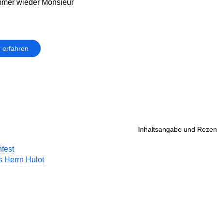
immer wieder Monsieur
 erfahren
Inhaltsangabe und Rezens
nfest
s Herrn Hulot