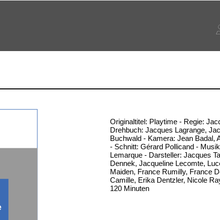
Originaltitel: Playtime - Regie: Jac
Drehbuch: Jacques Lagrange, Jacq
Buchwald - Kamera: Jean Badal, 
- Schnitt: Gérard Pollicand - Musik
Lemarque - Darsteller: Jacques Ta
Dennek, Jacqueline Lecomte, Luce
Maiden, France Rumilly, France De
Camille, Erika Dentzler, Nicole Ray
120 Minuten
e