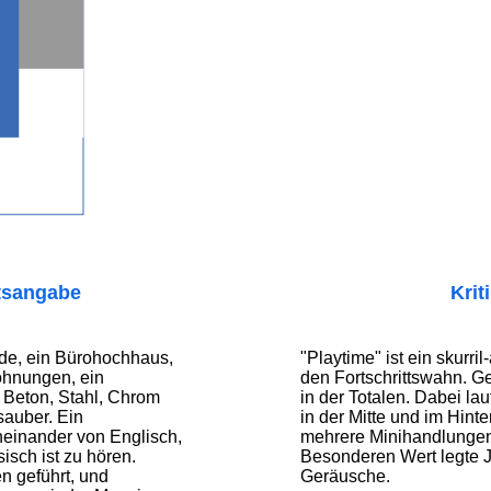
tsangabe
Krit
de, ein Bürohochhaus,
"Playtime" ist ein skurri
ohnungen, ein
den Fortschrittswahn. G
n Beton, Stahl, Chrom
in der Totalen. Dabei la
sauber. Ein
in der Mitte und im Hint
einander von Englisch,
mehrere Minihandlungen 
sch ist zu hören.
Besonderen Wert legte J
 geführt, und
Geräusche.