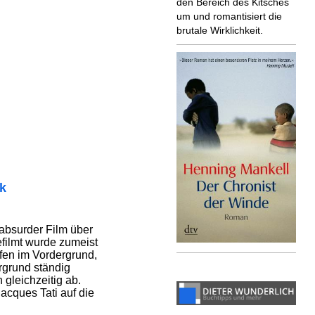
den Bereich des Kitsches
um und romantisiert die
brutale Wirklichkeit.
ik
l-absurder Film über
efilmt wurde zumeist
ufen im Vordergrund,
ergrund ständig
gleichzeitig ab.
acques Tati auf die