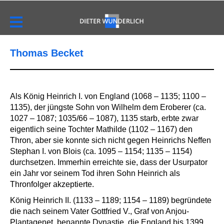
Thomas Becket
Als König Heinrich I. von England (1068 – 1135; 1100 –
1135), der jüngste Sohn von Wilhelm dem Eroberer (ca.
1027 – 1087; 1035/66 – 1087), 1135 starb,
erbte zwar
eigentlich seine Tochter Mathilde
(1102 – 1167) den
Thron, aber sie konnte sich nicht gegen
Heinrichs Neffen
Stephan I. von Blois
(ca. 1095 – 1154; 1135 – 1154)
durchsetzen. Immerhin erreichte sie, dass der Usurpator
ein Jahr vor seinem Tod ihren Sohn Heinrich als
Thronfolger akzeptierte.
König Heinrich II. (1133 – 1189; 1154 – 1189) begründete
die nach seinem Vater Gottfried V., Graf von Anjou-
Plantagenet, benannte Dynastie, die England bis 1399