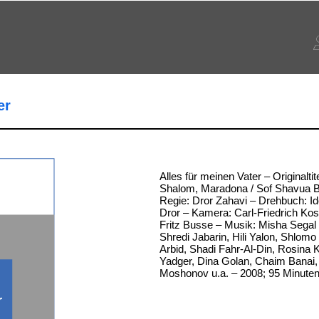
er
Alles für meinen Vater – Originalti
Shalom, Maradona / Sof Shavua B'
Regie: Dror Zahavi – Drehbuch: Id
Dror – Kamera: Carl-Friedrich Kos
Fritz Busse – Musik: Misha Segal –
Shredi Jabarin, Hili Yalon, Shlomo
Arbid, Shadi Fahr-Al-Din, Rosina
Yadger, Dina Golan, Chaim Banai,
Moshonov u.a. – 2008; 95 Minute
r