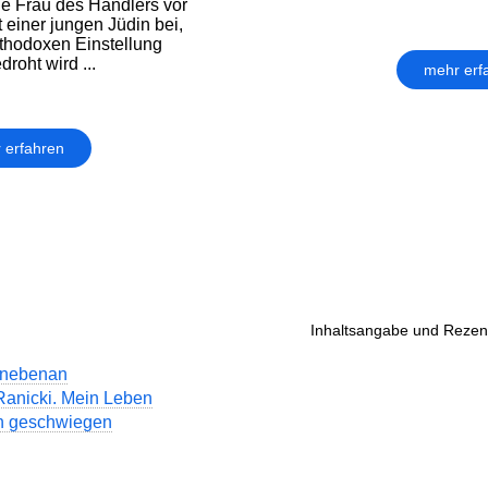
ie Frau des Händlers vor
 einer jungen Jüdin bei,
rthodoxen Einstellung
roht wird ...
mehr erf
 erfahren
Inhaltsangabe und Rezens
 nebenan
Ranicki. Mein Leben
n geschwiegen