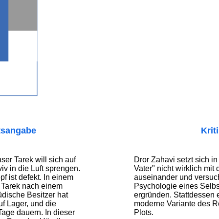
tsangabe
Krit
ser Tarek will sich auf
Dror Zahavi setzt sich in
iv in die Luft sprengen.
Vater" nicht wirklich mit
f ist defekt. In einem
auseinander und versuch
t Tarek nach einem
Psychologie eines Selbs
üdische Besitzer hat
ergründen. Stattdessen e
f Lager, und die
moderne Variante des R
Tage dauern. In dieser
Plots.