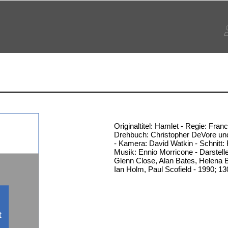
Originaltitel: Hamlet - Regie: Franco
Drehbuch: Christopher DeVore und 
- Kamera: David Watkin - Schnitt:
Musik: Ennio Morricone - Darstell
Glenn Close, Alan Bates, Helena 
Ian Holm, Paul Scofield - 1990; 1
t