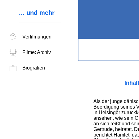
... und mehr
Verfilmungen
Filme: Archiv
Biografien
Inhal
Als der junge dänisc
Beerdigung seines V
in Helsingör zurückk
ansehen, wie sein O
an sich reißt und sei
Gertrude, heiratet. D
berichtet Hamlet, da