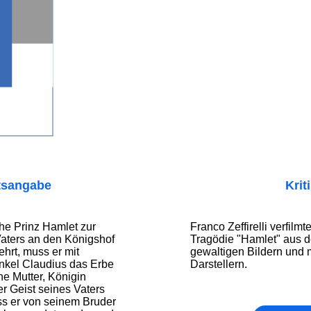
tsangabe
Krit
he Prinz Hamlet zur
Franco Zeffirelli verfil
aters an den Königshof
Tragödie "Hamlet" aus d
ehrt, muss er mit
gewaltigen Bildern und 
nkel Claudius das Erbe
Darstellern.
ne Mutter, Königin
er Geist seines Vaters
ss er von seinem Bruder