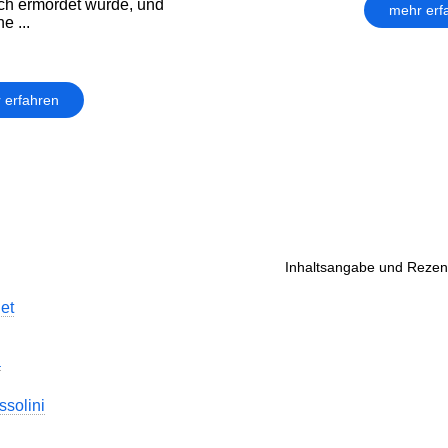
ch ermordet wurde, und
mehr erf
e ...
 erfahren
Inhaltsangabe und Rezens
et
a
ssolini