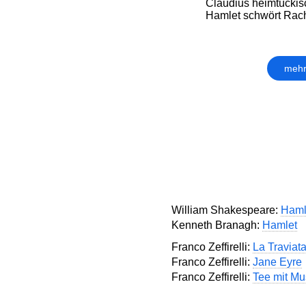
Claudius heimtückis
Hamlet schwört Rach
mehr
William Shakespeare:
Haml
Kenneth Branagh:
Hamlet
Franco Zeffirelli:
La Traviat
Franco Zeffirelli:
Jane Eyre
Franco Zeffirelli:
Tee mit Mu