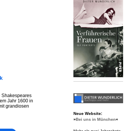
ik
mte Shakespeares
em Jahr 1600 in
mit grandiosen
Neue Website:
»
Bei uns in München
«
Mehr als zwei Jahrzehnte