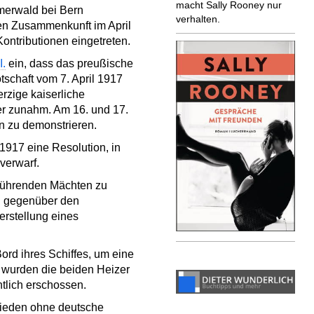
macht Sally Rooney nur
mmerwald bei Bern
verhalten.
ren Zusammenkunft im April
ontributionen eingetreten.
I.
ein, dass das preußische
tschaft vom 7. April 1917
rzige kaiserliche
ter zunahm. Am 16. und 17.
n zu demonstrieren.
1917 eine Resolution, in
verwarf.
g führenden Mächten zu
en gegenüber den
erstellung eines
ord ihres Schiffes, um eine
 wurden die beiden Heizer
tlich erschossen.
rieden ohne deutsche