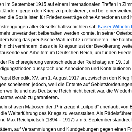
ten im September 1915 auf einem internationalen Treffen in Zi
tländern gegen den Krieg zu protestieren, und bei einer weite
ren die Sozialisten für Friedensverträge ohne Annexionen und K
nstrengungen aller Gesellschaftsschichten sah
Kaiser Wilhelm I
mehr unverändert beibehalten werden konnte. In seiner Osterbo
dem Krieg das preußische Wahlrecht zu reformieren. Die halbhe
h nicht verhindern, dass die Kriegsunlust der Bevölkerung wei
rttausende von Arbeitern im Deutschen Reich, um für den Friede
der Reichsregierung verabschiedete der Reichstag am 19. Juli 
ändigungsfrieden aussprach und Annexionen und Kontributionen 
ot Papst Benedikt XV. am 1. August 1917 an, zwischen den Krie
en scheiterten jedoch, weil die Entente auf Gebietsforderung
ten wollte und das Deutsche Reich nicht bereit war, die Wiederh
aates vorab zu garantieren.
elmshaven Matrosen der „Prinzregent Luitpold“ unerlaubt von B
ie Weiterführung des Kriegs zu veranstalten. Als Rädelsführer
und Max Reichpietsch (1894 – 1917) am 5. September standrech
lättern, auf Versammlungen und Kundgebungen gegen einen F