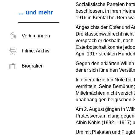
Sozialistische Parteien hat
beschlossen, in ihren Heima
... und mehr
1916 in Kiental bei Bern wa
Angesichts der Opfer und A
Dreiklassenwahlrecht nicht 
Verfilmungen
versprach er deshalb, nach 
Osterbotschaft konnte jedoc
Filme: Archiv
April 1917 streikten Hunde
Gegen den erklärten Willen 
Biografien
der er sich für einen Verst
In einer offiziellen Note b
vermitteln. Seine Bemühung
Mittelmächten nicht verzich
unabhängigen belgischen St
Am 2. August gingen in Wilh
Protestversammlung gegen d
Albin Köbis (1892 – 1917) 
Um mit Plakaten und Flugb