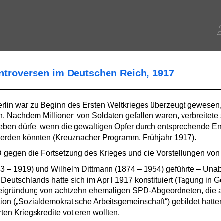
ontroversen im Deutschen Reich, 1917
Berlin war zu Beginn des Ersten Weltkrieges überzeugt gewesen
n. Nachdem Millionen von Soldaten gefallen waren, verbreitete 
geben dürfe, wenn die gewaltigen Opfer durch entsprechende 
werden könnten (Kreuznacher Programm, Frühjahr 1917).
D gegen die Fortsetzung des Krieges und die Vorstellungen von 
3 – 1919) und Wilhelm Dittmann (1874 – 1954) geführte – Una
eutschlands hatte sich im April 1917 konstituiert (Tagung in Got
arteigründung von achtzehn ehemaligen SPD-Abgeordneten, die 
on („Sozialdemokratische Arbeitsgemeinschaft“) gebildet hatten,
ten Kriegskredite votieren wollten.