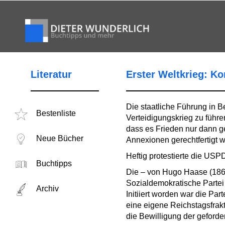
Literatur
Erster Weltkrieg: K
Die staatliche Führung in 
Bestenliste
Verteidigungskrieg zu führe
dass es Frieden nur dann 
Neue Bücher
Annexionen gerechtfertigt 
Heftig protestierte die USP
Buchtipps
Die – von Hugo Haase (186
Sozialdemokratische Partei D
Archiv
Initiiert worden war die P
eine eigene Reichstagsfrakti
die Bewilligung der geforder