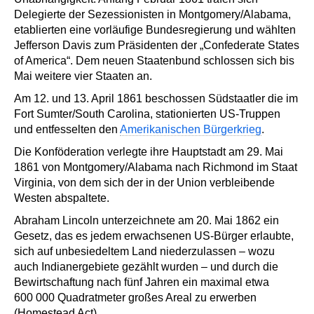
Delegierte der Sezessionisten in Montgomery/Alabama,
etablierten eine vorläufige Bundesregierung und wählten
Jefferson Davis zum Präsidenten der „Confederate States
of America“. Dem neuen Staatenbund schlossen sich bis
Mai weitere vier Staaten an.
Am 12. und 13. April 1861 beschossen Südstaatler die im
Fort Sumter/South Carolina, stationierten US-Truppen
und entfesselten den
Amerikanischen Bürgerkrieg
.
Die Konföderation verlegte ihre Hauptstadt am 29. Mai
1861 von Montgomery/Alabama nach Richmond im Staat
Virginia, von dem sich der in der Union verbleibende
Westen abspaltete.
Abraham Lincoln unterzeichnete am 20. Mai 1862 ein
Gesetz, das es jedem erwachsenen US-Bürger erlaubte,
sich auf unbesiedeltem Land niederzulassen – wozu
auch Indianergebiete gezählt wurden – und durch die
Bewirtschaftung nach fünf Jahren ein maximal etwa
600 000 Quadratmeter großes Areal zu erwerben
(Homestead Act).