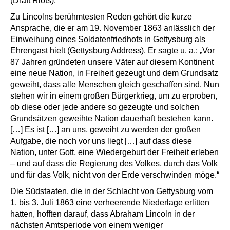
(Draft Riots).
Zu Lincolns berühmtesten Reden gehört die kurze
Ansprache, die er am 19. November 1863 anlässlich der
Einweihung eines Soldatenfriedhofs in Gettysburg als
Ehrengast hielt (Gettysburg Address). Er sagte u. a.: „Vor
87 Jahren gründeten unsere Väter auf diesem Kontinent
eine neue Nation, in Freiheit gezeugt und dem Grundsatz
geweiht, dass alle Menschen gleich geschaffen sind. Nun
stehen wir in einem großen Bürgerkrieg, um zu erproben,
ob diese oder jede andere so gezeugte und solchen
Grundsätzen geweihte Nation dauerhaft bestehen kann.
[…] Es ist […] an uns, geweiht zu werden der großen
Aufgabe, die noch vor uns liegt […] auf dass diese
Nation, unter Gott, eine Wiedergeburt der Freiheit erleben
– und auf dass die Regierung des Volkes, durch das Volk
und für das Volk, nicht von der Erde verschwinden möge.“
Die Südstaaten, die in der Schlacht von Gettysburg vom
1. bis 3. Juli 1863 eine verheerende Niederlage erlitten
hatten, hofften darauf, dass Abraham Lincoln in der
nächsten Amtsperiode von einem weniger