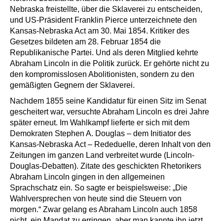
Nebraska freistellte, über die Sklaverei zu entscheiden,
und US-Präsident Franklin Pierce unterzeichnete den
Kansas-Nebraska Act am 30. Mai 1854. Kritiker des
Gesetzes bildeten am 28. Februar 1854 die
Republikanische Partei. Und als deren Mitglied kehrte
Abraham Lincoln in die Politik zurück. Er gehörte nicht zu
den kompromisslosen Abolitionisten, sondern zu den
gemäßigten Gegnern der Sklaverei.
Nachdem 1855 seine Kandidatur für einen Sitz im Senat
gescheitert war, versuchte Abraham Lincoln es drei Jahre
später erneut. Im Wahlkampf lieferte er sich mit dem
Demokraten Stephen A. Douglas – dem Initiator des
Kansas-Nebraska Act – Rededuelle, deren Inhalt von den
Zeitungen im ganzen Land verbreitet wurde (Lincoln-
Douglas-Debatten). Zitate des geschickten Rhetorikers
Abraham Lincoln gingen in den allgemeinen
Sprachschatz ein. So sagte er beispielsweise: „Die
Wahlversprechen von heute sind die Steuern von
morgen.“ Zwar gelang es Abraham Lincoln auch 1858
nicht, ein Mandat zu erringen, aber man kannte ihn jetzt