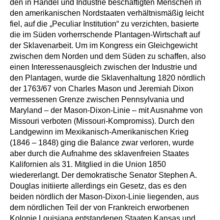
den in Handel und Industrie beschäftigten Menschen in
den amerikanischen Nordstaaten verhältnismäßig leicht
fiel, auf die „Peculiar Institution“ zu verzichten, basierte
die im Süden vorherrschende Plantagen-Wirtschaft auf
der Sklavenarbeit. Um im Kongress ein Gleichgewicht
zwischen dem Norden und dem Süden zu schaffen, also
einen Interessenausgleich zwischen der Industrie und
den Plantagen, wurde die Sklavenhaltung 1820 nördlich
der 1763/67 von Charles Mason und Jeremiah Dixon
vermessenen Grenze zwischen Pennsylvania und
Maryland – der Mason-Dixon-Linie – mit Ausnahme von
Missouri verboten (Missouri-Kompromiss). Durch den
Landgewinn im Mexikanisch-Amerikanischen Krieg
(1846 – 1848) ging die Balance zwar verloren, wurde
aber durch die Aufnahme des sklavenfreien Staates
Kalifornien als 31. Mitglied in die Union 1850
wiedererlangt. Der demokratische Senator Stephen A.
Douglas initiierte allerdings ein Gesetz, das es den
beiden nördlich der Mason-Dixon-Linie liegenden, aus
dem nördlichen Teil der von Frankreich erworbenen
Kolonie Louisiana entstandenen Staaten Kansas und