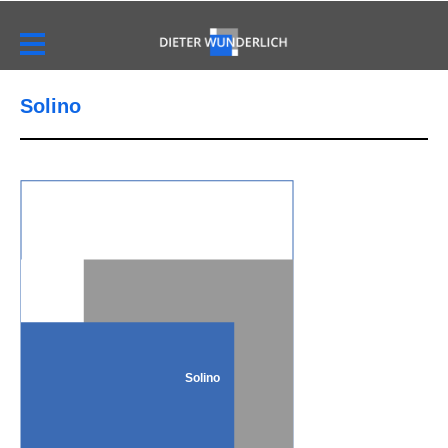
Solino
Solino