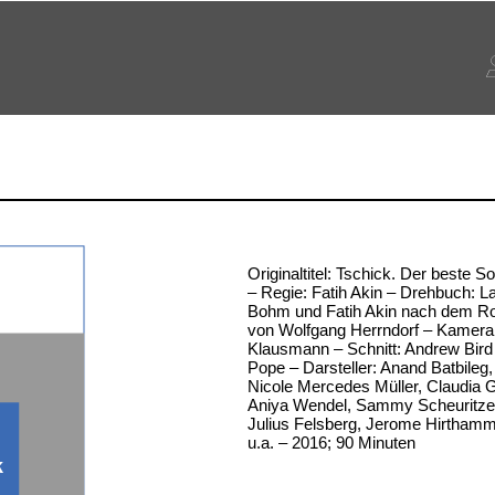
Originaltitel: Tschick. Der beste 
– Regie: Fatih Akin – Drehbuch: L
Bohm und Fatih Akin nach dem R
von Wolfgang Herrndorf – Kamera
Klausmann – Schnitt: Andrew Bird
Pope – Darsteller: Anand Batbileg,
Nicole Mercedes Müller, Claudia G
Aniya Wendel, Sammy Scheuritzel
Julius Felsberg, Jerome Hirtham
u.a. – 2016; 90 Minuten
k