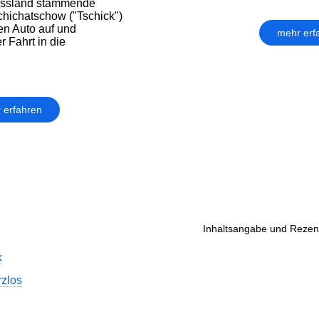
Russland stammende
chichatschow ("Tschick")
en Auto auf und
mehr erf
r Fahrt in die
 erfahren
Inhaltsangabe und Rezens
k
zlos