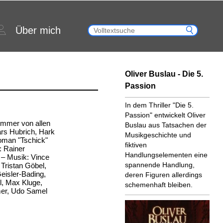
Über mich
Oliver Buslau - Die 5.
Passion
In dem Thriller "Die 5.
Passion" entwickelt Oliver
Sommer von allen
Buslau aus Tatsachen der
ars Hubrich, Hark
Musikgeschichte und
oman "Tschick"
fiktiven
: Rainer
Handlungselementen eine
 – Musik: Vince
spannende Handlung,
 Tristan Göbel,
eisler-Bading,
deren Figuren allerdings
, Max Kluge,
schemenhaft bleiben.
mer, Udo Samel