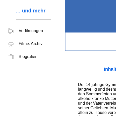
... und mehr
Verfilmungen
Filme: Archiv
Biografien
Inhal
Der 14-jährige Gymna
langweilig und desha
den Sommer­ferien un
alkohol­kranke Mutte
und der Vater verrei
seiner Geliebten. Mai
allein zu Hause ver