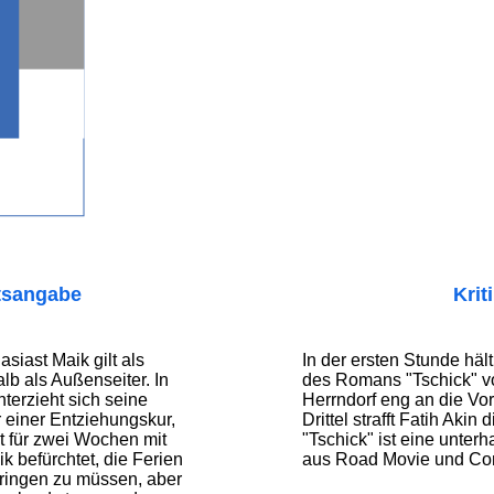
tsangabe
Krit
siast Maik gilt als
In der ersten Stunde hält
lb als Außenseiter. In
des Romans "Tschick" v
terzieht sich seine
Herrndorf eng an die Vor
r einer Entziehungskur,
Drittel strafft Fatih Akin
st für zwei Wochen mit
"Tschick" ist eine unte
k befürchtet, die Ferien
aus Road Movie und Com
bringen zu müssen, aber