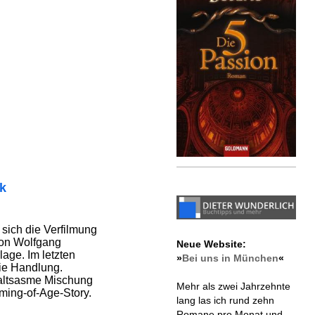
ik
 sich die Verfilmung
on Wolfgang
Neue Website:
lage. Im letzten
»
Bei uns in München
«
 die Handlung.
rhaltsasme Mischung
Mehr als zwei Jahrzehnte
ing-of-Age-Story.
lang las ich rund zehn
Romane pro Monat und