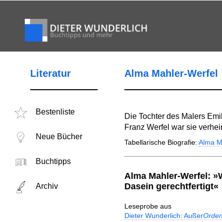
Literatur
Alma Mahler-Werfel
Bestenliste
Die Tochter des Malers Emil
Franz Werfel war sie verhei
Neue Bücher
Tabellarische Biografie:
Alma M
Buchtipps
Alma Mahler-Werfel: »W
Dasein gerechtfertigt«
Archiv
Leseprobe aus
Dieter Wunderlich: Außer
Orden