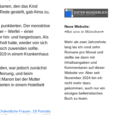
 Namen, den das Kind
Rede gestellt, gab Alma zu,
 punktierten. Der monströse
Neue Website:
er – Werfel – einer
»
Bei uns in München
«
 hin- und hergerissen. Als
Mehr als zwei Jahrzehnte
olt hatte, wieder von sich
lang las ich rund zehn
 sich zuwenden sollte.
Romane pro Monat und
i 1919 in einem Krankenhaus
stellte sie dann mit
Inhaltsangaben und
Kommentaren auf dieser
nden, war jedoch zunächst
Website vor. Aber seit
 Meinung, und beim
November 2024 bin ich
t Manon bei der Mutter
nicht mehr dazu
ierten in einem Hotelbett
gekommen, auch nur ein
einziges belletristisches
Buch zu lesen.
Ordentliche
Frauen. 18 Porträts