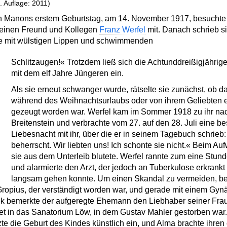
. Auflage: 2011)
anons erstem Geburtstag, am 14. November 1917, besuchte der
seinen Freund und Kollegen
Franz Werfel
mit. Danach schrieb si
Jude mit wülstigen Lippen und schwimmenden
Schlitzaugen!« Trotzdem ließ sich die Achtunddreißigjährig
mit dem elf Jahre Jüngeren ein.
Als sie erneut schwanger wurde, rätselte sie zunächst, ob
während des Weihnachtsurlaubs oder von ihrem Geliebten e
gezeugt worden war. Werfel kam im Sommer 1918 zu ihr na
Breitenstein und verbrachte vom 27. auf den 28. Juli eine b
Liebesnacht mit ihr, über die er in seinem Tagebuch schrieb:
beherrscht. Wir liebten uns! Ich schonte sie nicht.« Beim A
sie aus dem Unterleib blutete. Werfel rannte zum eine Stun
und alarmierte den Arzt, der jedoch an Tuberkulose erkrank
langsam gehen konnte. Um einen Skandal zu vermeiden, be
ropius, der verständigt worden war, und gerade mit einem Gyn
k bemerkte der aufgeregte Ehemann den Liebhaber seiner Frau
t in das Sanatorium Löw, in dem Gustav Mahler gestorben war. 
zte die Geburt des Kindes künstlich ein, und Alma brachte ihren