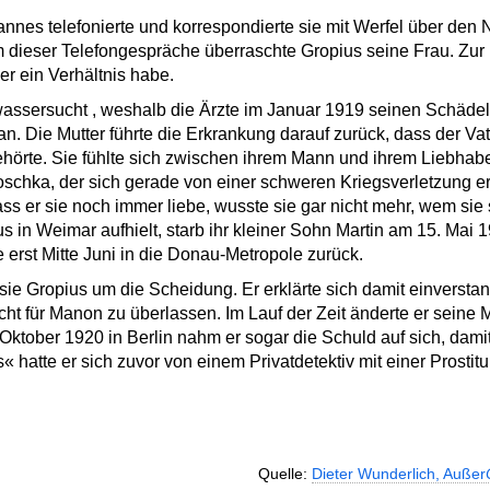
nnes telefonierte und korrespondierte sie mit Werfel über den
 dieser Telefongespräche überraschte Gropius seine Frau. Zur 
ler ein Verhältnis habe.
wassersucht , weshalb die Ärzte im Januar 1919 seinen Schädel
an. Die Mutter führte die Erkrankung darauf zurück, dass der Vat
örte. Sie fühlte sich zwischen ihrem Mann und ihrem Liebhaber
chka, der sich gerade von einer schweren Kriegsverletzung erh
ass er sie noch immer liebe, wusste sie gar nicht mehr, wem sie
s in Weimar aufhielt, starb ihr kleiner Sohn Martin am 15. Ma
e erst Mitte Juni in die Donau-Metropole zurück.
ie Gropius um die Scheidung. Er erklärte sich damit einversta
recht für Manon zu überlassen. Im Lauf der Zeit änderte er seine
ktober 1920 in Berlin nahm er sogar die Schuld auf sich, dami
 hatte er sich zuvor von einem Privatdetektiv mit einer Prostitu
Quelle:
Dieter Wunderlich, Außer