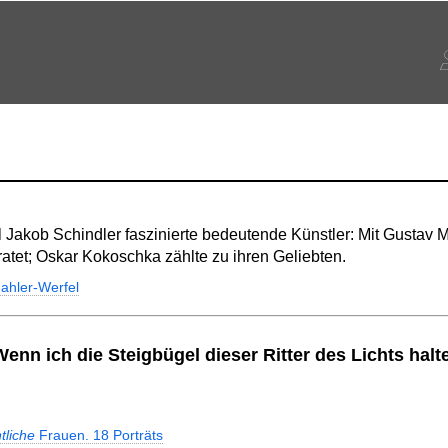
 Jakob Schindler faszinierte bedeutende Künstler: Mit Gustav M
ratet; Oskar Kokoschka zählte zu ihren Geliebten.
ahler-Werfel
enn ich die Steigbügel dieser Ritter des Lichts halt
tliche
Frauen. 18 Porträts