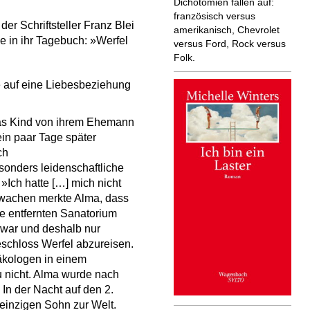
Dichotomien fallen auf:
französisch versus
 Schriftsteller Franz Blei
amerikanisch, Chevrolet
e in ihr Tagebuch: »Werfel
versus Ford, Rock versus
Folk.
e auf eine Liebesbeziehung
 das Kind von ihrem Ehemann
in paar Tage später
ch
esonders leidenschaftliche
 »Ich hatte […] mich nicht
ufwachen merkte Alma, dass
de entfernten Sanatorium
t war und deshalb nur
schloss Werfel abzureisen.
äkologen in einem
 nicht. Alma wurde nach
In der Nacht auf den 2.
 einzigen Sohn zur Welt.