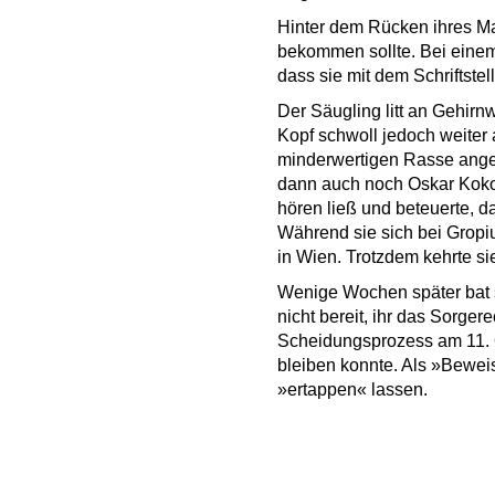
Hinter dem Rücken ihres Ma
bekommen sollte. Bei einem
dass sie mit dem Schriftstel
Der Säugling litt an Gehirn
Kopf schwoll jedoch weiter 
minderwertigen Rasse angeh
dann auch noch Oskar Kokos
hören ließ und beteuerte, d
Während sie sich bei Gropiu
in Wien. Trotzdem kehrte si
Wenige Wochen später bat s
nicht bereit, ihr das Sorge
Scheidungsprozess am 11. O
bleiben konnte. Als »Beweis«
»ertappen« lassen.