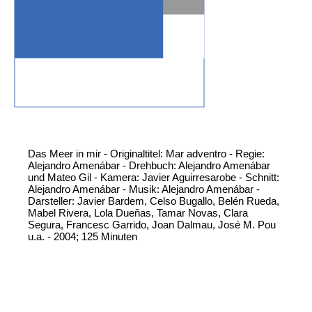
Das Meer in mir - Originaltitel: Mar adventro - Regie:
Alejandro Amenábar - Drehbuch: Alejandro Amenábar
und Mateo Gil - Kamera: Javier Aguirresarobe - Schnitt:
Alejandro Amenábar - Musik: Alejandro Amenábar -
Darsteller: Javier Bardem, Celso Bugallo, Belén Rueda,
Mabel Rivera, Lola Dueñas, Tamar Novas, Clara
Segura, Francesc Garrido, Joan Dalmau, José M. Pou
u.a. - 2004; 125 Minuten