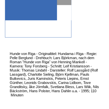
Hunde von Riga - Originaltitel: Hundarna i Riga - Regie:
Pelle Berglund - Drehbuch: Lars Björkman, nach dem
Roman "Hunde von Riga" von Henning Mankell -
Kamera: Tony Forsberg - Schnitt: Leif Kristiansson -
Musik: Thomas Lindahl - Darsteller: Rolf Lassgård (Rolf
Lassgard), Charlotte Sieling, Björn Kjellman, Pauls
Butkevics, Juris Kaminskis, Peteris Liepins, Ernst
Günther, Leonids Grabovskis, Carina Lidbom, Tove
Granditsky, åke Jörnfalk, Svetlana Bless, Lars Wiik, Nils
Bäckström, Hans Polster, Hans Dahlin u.a. - 1995; 110
Minuten