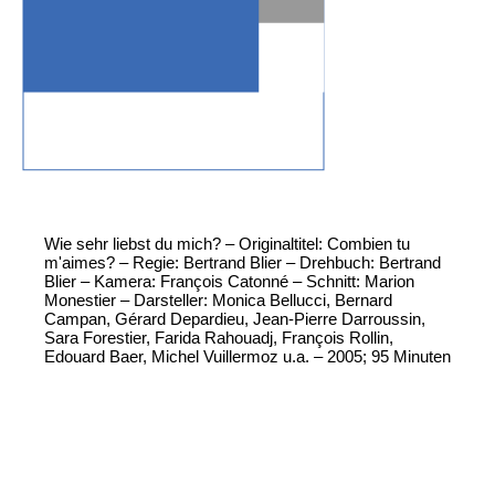
Wie sehr liebst du mich? – Originaltitel: Combien tu
m'aimes? – Regie: Bertrand Blier – Drehbuch: Bertrand
Blier – Kamera: François Catonné – Schnitt: Marion
Monestier – Darsteller: Monica Bellucci, Bernard
Campan, Gérard Depardieu, Jean-Pierre Darroussin,
Sara Forestier, Farida Rahouadj, François Rollin,
Edouard Baer, Michel Vuillermoz u.a. – 2005; 95 Minuten