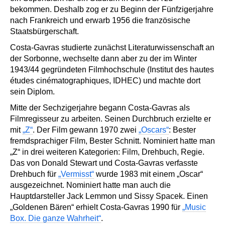
bekommen. Deshalb zog er zu Beginn der Fünfzigerjahre
nach Frankreich und erwarb 1956 die französische
Staatsbürgerschaft.
Costa-Gavras studierte zunächst Literaturwissenschaft an
der Sorbonne, wechselte dann aber zu der im Winter
1943/44 gegründeten Filmhochschule (Institut des hautes
études cinématographiques, IDHEC) und machte dort
sein Diplom.
Mitte der Sechzigerjahre begann Costa-Gavras als
Filmregisseur zu arbeiten. Seinen Durchbruch erzielte er
mit
„Z“
. Der Film gewann 1970 zwei
„Oscars“
: Bester
fremdsprachiger Film, Bester Schnitt. Nominiert hatte man
„Z“ in drei weiteren Kategorien: Film, Drehbuch, Regie.
Das von Donald Stewart und Costa-Gavras verfasste
Drehbuch für
„Vermisst“
wurde 1983 mit einem „Oscar“
ausgezeichnet. Nominiert hatte man auch die
Hauptdarsteller Jack Lemmon und Sissy Spacek. Einen
„Goldenen Bären“ erhielt Costa-Gavras 1990 für
„Music
Box. Die ganze Wahrheit“
.