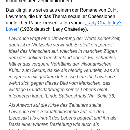
monumentalen Zementblock ein.
Das klingt, als sei es aus einem der Romane von D. H.
Lawrence, die um das Thema sexueller Obsessionen
ungleicher Paare kreisen, allen voran:
„Lady Chatterley’s
Lover“
(1928; deutsch: Lady Chatterley).
Lawrence wagt eine Umwertung der Werte seiner Zeit,
darin ist er Nietzsche verwandt. Er stellt ein „neues“
Ideal des Menschen auf, welches in manchen Zügen
dem des antiken Griechenland ähnelt. Für schamlos
hält er das verquere Verhältnis der viktorianischen
Kultur zum Sexus, da sie als niedrig verurteilt, was sie
insgeheim mit größtem Interesse betreibt. Lawrence
wehrt sich gegen dieses Bild vom Menschen, das
wichtige Grunderfahrungen seines Lebens nicht
integrieren kann. (Linde Salber: Anaïs Nin, Seite 36)
Als Antwort auf die Krise des Zeitalters stellte
Lawrence eine Sexualphilosophie auf, die den
Liebesakt als Urkraft des Lebens begreift und ihn als
Basis einer wahren Beziehung wie auch als