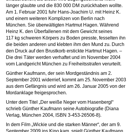
länger glaubte und die 830 000 DM zurückhaben wollte.
Am 1. Februar 2001 fuhr Hans-Joachim U. mit Heinz K.
und einem weiteren Komplizen von Berlin nach
München. Sie überwältigten Hartmut Hagen. Während
Heinz K. den Überfallenen mit dem Gewicht seines
117 kg schweren Körpers zu Boden presste, fesselten ihn
die beiden anderen und klebten ihm den Mund zu. Durch
den Druck auf den Brustkorb erstickte Hartmut Hagen. –
Die drei Täter werden verhaftet und im November 2004
vom Landgericht München zu Freiheitsstrafen verurteilt.
Günther Kaufmann, der sein Mordgeständnis am 2.
September 2001 widerrief, kommt am 25. November 2003
aus dem Gefängnis und wird am 26. Januar 2005 von der
Mordanklage freigesprochen.
Unter dem Titel „Der weiße Neger vom Hasenbergl“
schrieb Günther Kaufmann seine Autobiografie (Diana
Verlag, München 2004, ISBN 3-453-26506-8).
In dem Film
„Wickie und die starken Männer“
, der am 9.
September 2009 ins Kino kam, spielt Günther Kaufmann