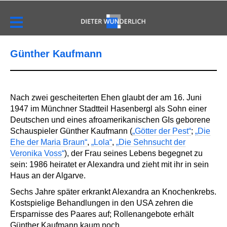
Günther Kaufmann
Nach zwei gescheiterten Ehen glaubt der am 16. Juni
1947 im Münchner Stadtteil Hasenbergl als Sohn einer
Deutschen und eines afroamerikanischen GIs geborene
Schauspieler Günther Kaufmann (
„Götter der Pest“
;
„Die
Ehe der Maria Braun“
,
„Lola“
,
„Die Sehnsucht der
Veronika Voss“
), der Frau seines Lebens begegnet zu
sein: 1986 heiratet er Alexandra und zieht mit ihr in sein
Haus an der Algarve.
Sechs Jahre später erkrankt Alexandra an Knochenkrebs.
Kostspielige Behandlungen in den USA zehren die
Ersparnisse des Paares auf; Rollenangebote erhält
Günther Kaufmann kaum noch.