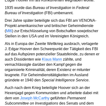
Edgar Hoover ihn als Konkurrenten weghaben wollte.
1935 wurde das
Bureau of Investigation
in
Federal
Bureau of Investigation
(FBI) umbenannt.
Drei Jahre später beteiligte sich das FBI am VENONA-
Projekt amerikanischer und britischer Geheimdienste
(
MI6
) zur Entschlüsselung von Botschaften sowjetischer
Stellen in den USA und im Vereinigten Königreich.
Als in Europa der Zweite Weltkrieg ausbrach, verlagerte
J. Edgar Hoover den Schwerpunkt der Tätigkeit des FBI
auf das Aufspüren potenzieller Staatsfeinde, zu denen er
auch Dissidenten wie
Klaus Mann
zählte, und
vernachlässigte darüber den Kampf gegen die
organisierte Kriminalität, deren Existenz er mitunter
leugnete. Für Geheimdiensttätigkeiten im Ausland
gründete er 1940 den
Special Intelligence Service
.
Auch nach dem Krieg beteiligte Hoover sich an der
Hexenjagd gegen Kommunisten und arbeitete dabei mit
dem von
Joseph McCarthy
geführten
Permanent
Subcommittee on Investigations
des Senats und dem