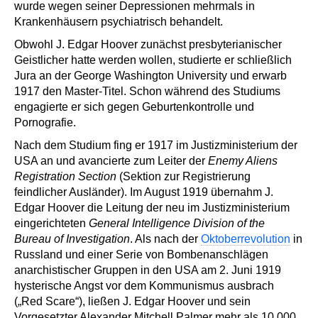
wurde wegen seiner Depressionen mehrmals in
Krankenhäusern psychiatrisch behandelt.
Obwohl J. Edgar Hoover zunächst presbyterianischer
Geistlicher hatte werden wollen, studierte er schließlich
Jura an der George Washington University und erwarb
1917 den Master-Titel. Schon während des Studiums
engagierte er sich gegen Geburtenkontrolle und
Pornografie.
Nach dem Studium fing er 1917 im Justizministerium der
USA an und avancierte zum Leiter der
Enemy Aliens
Registration Section
(Sektion zur Registrierung
feindlicher Ausländer). Im August 1919 übernahm J.
Edgar Hoover die Leitung der neu im Justizministerium
eingerichteten
General Intelligence Division of the
Bureau of Investigation
. Als nach der
Oktoberrevolution
in
Russland und einer Serie von Bombenanschlägen
anarchistischer Gruppen in den USA am 2. Juni 1919
hysterische Angst vor dem Kommunismus ausbrach
(„Red Scare“), ließen J. Edgar Hoover und sein
Vorgesetzter Alexander Mitchell Palmer mehr als 10 000