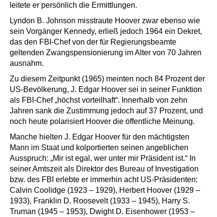
leitete er persönlich die Ermittlungen.
Lyndon B. Johnson misstraute Hoover zwar ebenso wie
sein Vorgänger Kennedy, erließ jedoch 1964 ein Dekret,
das den FBI-Chef von der für Regierungsbeamte
geltenden Zwangspensionierung im Alter von 70 Jahren
ausnahm.
Zu diesem Zeitpunkt (1965) meinten noch 84 Prozent der
US-Bevölkerung, J. Edgar Hoover sei in seiner Funktion
als FBI-Chef „höchst vorteilhaft“. Innerhalb von zehn
Jahren sank die Zustimmung jedoch auf 37 Prozent, und
noch heute polarisiert Hoover die öffentliche Meinung.
Manche hielten J. Edgar Hoover für den mächtigsten
Mann im Staat und kolportierten seinen angeblichen
Ausspruch: „Mir ist egal, wer unter mir Präsident ist.“ In
seiner Amtszeit als Direktor des Bureau of Investigation
bzw. des FBI erlebte er immerhin acht US-Präsidenten:
Calvin Coolidge (1923 – 1929), Herbert Hoover (1929 –
1933), Franklin D. Roosevelt (1933 – 1945), Harry S.
Truman (1945 – 1953), Dwight D. Eisenhower (1953 –