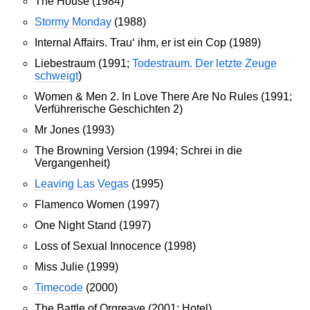
The House (1984)
Stormy Monday
(1988)
Internal Affairs. Trau‘ ihm, er ist ein Cop (1989)
Liebestraum (1991;
Todestraum. Der letzte Zeuge
schweigt
)
Women & Men 2. In Love There Are No Rules (1991;
Verführerische Geschichten 2)
Mr Jones (1993)
The Browning Version (1994; Schrei in die
Vergangenheit)
Leaving Las Vegas
(1995)
Flamenco Women (1997)
One Night Stand (1997)
Loss of Sexual Innocence (1998)
Miss Julie (1999)
Timecode
(2000)
The Battle of Orgreave (2001; Hotel)