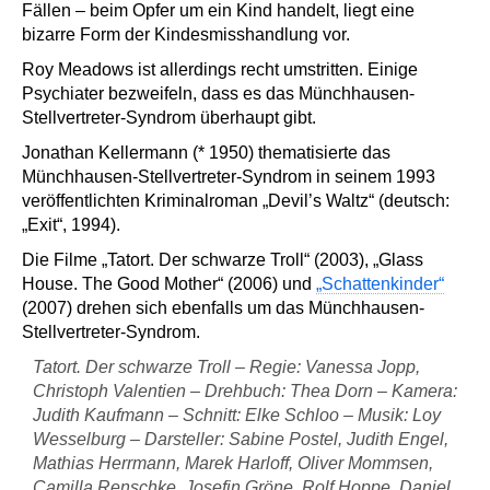
Fällen – beim Opfer um ein Kind handelt, liegt eine
bizarre Form der Kindesmisshandlung vor.
Roy Meadows ist allerdings recht umstritten. Einige
Psychiater bezweifeln, dass es das Münchhausen-
Stellvertreter-Syndrom überhaupt gibt.
Jonathan Kellermann (* 1950) thematisierte das
Münchhausen-Stellvertreter-Syndrom in seinem 1993
veröffentlichten Kriminalroman „Devil’s Waltz“ (deutsch:
„Exit“, 1994).
Die Filme „Tatort. Der schwarze Troll“ (2003), „Glass
House. The Good Mother“ (2006) und
„Schattenkinder“
(2007) drehen sich ebenfalls um das Münchhausen-
Stellvertreter-Syndrom.
Tatort. Der schwarze Troll
– Regie: Vanessa Jopp,
Christoph Valentien – Drehbuch: Thea Dorn – Kamera:
Judith Kaufmann – Schnitt: Elke Schloo – Musik: Loy
Wesselburg – Darsteller: Sabine Postel, Judith Engel,
Mathias Herrmann, Marek Harloff, Oliver Mommsen,
Camilla Renschke, Josefin Gröne, Rolf Hoppe, Daniel