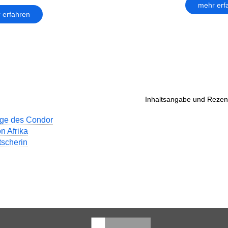
mehr erf
 erfahren
Inhaltsangabe und Rezens
age des Condor
n Afrika
scherin