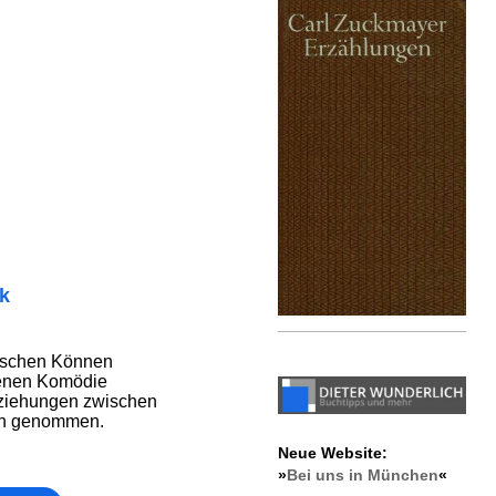
ik
rischen Können
genen Komödie
eziehungen zwischen
rn genommen.
Neue Website:
»
Bei uns in München
«