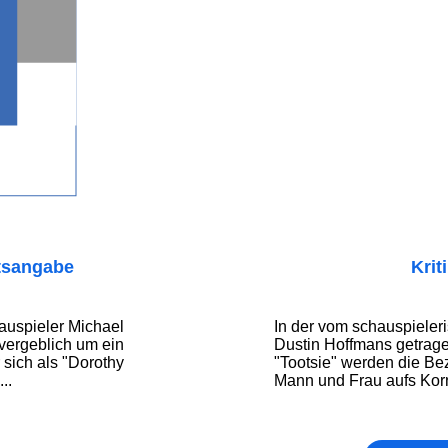
tsangabe
Krit
uspieler Michael
In der vom schauspiele
vergeblich um ein
Dustin Hoffmans getra
sich als "Dorothy
"Tootsie" werden die B
..
Mann und Frau aufs Ko