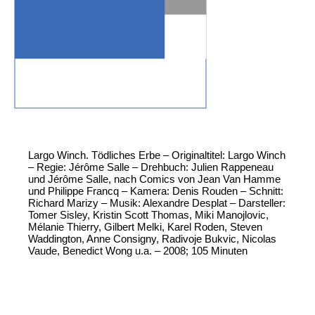
Largo Winch. Tödliches Erbe – Originaltitel: Largo Winch
– Regie: Jérôme Salle – Drehbuch: Julien Rappeneau
und Jérôme Salle, nach Comics von Jean Van Hamme
und Philippe Francq – Kamera: Denis Rouden – Schnitt:
Richard Marizy – Musik: Alexandre Desplat – Darsteller:
Tomer Sisley, Kristin Scott Thomas, Miki Manojlovic,
Mélanie Thierry, Gilbert Melki, Karel Roden, Steven
Waddington, Anne Consigny, Radivoje Bukvic, Nicolas
Vaude, Benedict Wong u.a. – 2008; 105 Minuten