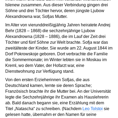
Islenew zusammen. Aus dieser Verbindung gingen drei
Söhne und drei Töchter hervor, deren jüngste Ljubow
Alexandrowna war, Sofjas Mutter.
Im Alter von vierunddreißigjährig Jahren heiratete Andrej
Behr (1828 – 1868) die sechzehnjährige Ljubow
Alexandrowna (1828 – 1886), die im Lauf der Zeit drei
Töchter und fünf Söhne zur Welt brachte. Sofja war das
zweitälteste der Kinder. Sie wurde am 22. August 1844 im
Dorf Pokrowskoje geboren. Dort verbrachte die Familie
die Sommermonate; im Winter lebten sie in Moskau im
Kreml, wo dem Vater, der Hofarzt war, eine
Dienstwohnung zur Verfügung stand.
Von den ersten Erzieherinnen Sofjas, die aus
Deutschland kamen, lernte sie deren Sprache;
Französisch brachte ihr die Mutter bei. An der Universität
legte die Sechzehnjährige ihr Examen als Hauslehrerin
ab. Bald danach begann sie, eine Erzählung mit dem
Titel „Natascha“ zu schreiben. (Nachdem
Leo Tolstoi
sie
gelesen hatte, übernahm er den Namen für seine