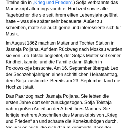
Titelheldin in
„Krieg und Frieden“
.) Sofja verbrannte das
Manuskript allerdings vor ihrer Hochzeit sowie alle
Tagebücher, die sie seit ihrem elften Lebensjahr geführt
hatte – was sie später sehr bedauerte. Außer zu
schreiben, malte sie auch gerne und interessierte sich für
Musik.
Im August 1862 machten Mutter und Tochter Station in
Jasnaja Poljana. Auf dem Rückweg nach Moskau wurden
sie von Leo Tolstoi begleitet, der Sofjas Mutter seit seiner
Kindheit kannte, und die Familie dann täglich in
Pokrowskoje besuchte. Am 16. September übergab Leo
der Sechzehnjährigen einen schriftlichen Heiratsantrag,
dem Sofja zustimmte. Bereits am 23. September fand die
Hochzeit statt.
Das Paar zog nach Jasnaja Poljana. Sie lebten die
ersten Jahre dort sehr zurückgezogen. Sofja Tolstaja
nahm großen Anteil an der Arbeit ihres Mannes. Sie
fertigte mehrere Abschriften des Manuskripts von „Krieg
und Frieden“ an und schaute die Korrekturbögen durch.
Sie war es auch, die sich darum kümmerte, dass der