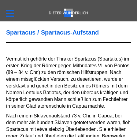
Spartacus / Spartacus-Aufstand
Vermutlich gehörte der Thraker Spartacus (Spartakus) im
ersten Krieg der Römer gegen Mithridates VI. von Pontos
(89 – 84 v. Chr.) zu den römischen Hilfstruppen. Nach
einem missglückten Versuch, zu desertieren, wurde er
versklavt und geriet in den Besitz eines Römers mit dem
Namen Lentulus Batiatus, der den überaus kräftigen und
körperlich gewandten Mann schließlich zum Fechtlehrer
in seiner Gladiatorenschule in Capua machte.
Nach einem Sklavenaufstand 73 v. Chr. in Capua, bei
dem mehr als hundert Sklaven getötet worden waren, floh
Spartacus mit etwa siebzig Überlebenden. Sie erhielten
regen Zulauf und überfielen die Latifundien, Bergwerke