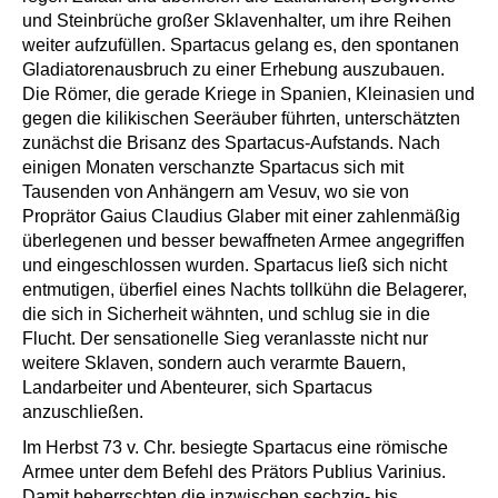
und Steinbrüche großer Sklavenhalter, um ihre Reihen
weiter aufzufüllen. Spartacus gelang es, den spontanen
Gladiatorenausbruch zu einer Erhebung auszubauen.
Die Römer, die gerade Kriege in Spanien, Kleinasien und
gegen die kilikischen Seeräuber führten, unterschätzten
zunächst die Brisanz des Spartacus-Aufstands. Nach
einigen Monaten verschanzte Spartacus sich mit
Tausenden von Anhängern am Vesuv, wo sie von
Proprätor Gaius Claudius Glaber mit einer zahlenmäßig
überlegenen und besser bewaffneten Armee angegriffen
und eingeschlossen wurden. Spartacus ließ sich nicht
entmutigen, überfiel eines Nachts tollkühn die Belagerer,
die sich in Sicherheit wähnten, und schlug sie in die
Flucht. Der sensationelle Sieg veranlasste nicht nur
weitere Sklaven, sondern auch verarmte Bauern,
Landarbeiter und Abenteurer, sich Spartacus
anzuschließen.
Im Herbst 73 v. Chr. besiegte Spartacus eine römische
Armee unter dem Befehl des Prätors Publius Varinius.
Damit beherrschten die inzwischen sechzig- bis