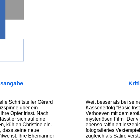
tsangabe
Krit
lle Schriftsteller Gérard
Weit besser als bei sei
uzspinne über ein
Kassenerfolg "Basic Insti
 ihre Opfer frisst. Nach
Verhoeven mit dem erot
ässt er sich auf eine
mysteriösen Film "Der v
n, kühlen Christine ein.
ebenso raffiniert inszeni
s, dass seine neue
fotografiertes Vexierspi
itwe ist. Ihre Ehemänner
zugleich als Satire ver