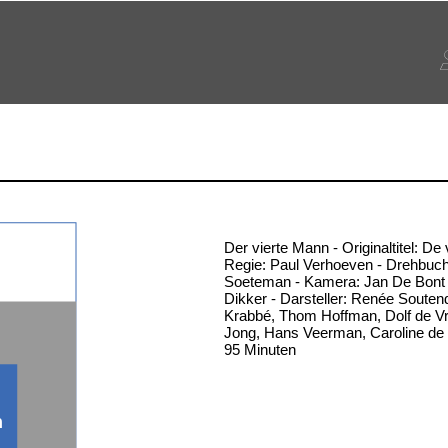
Der vierte Mann - Originaltitel: De
Regie: Paul Verhoeven - Drehbuch
Soeteman - Kamera: Jan De Bont 
Dikker - Darsteller: Renée Soutend
Krabbé, Thom Hoffman, Dolf de Vr
Jong, Hans Veerman, Caroline de 
95 Minuten
n