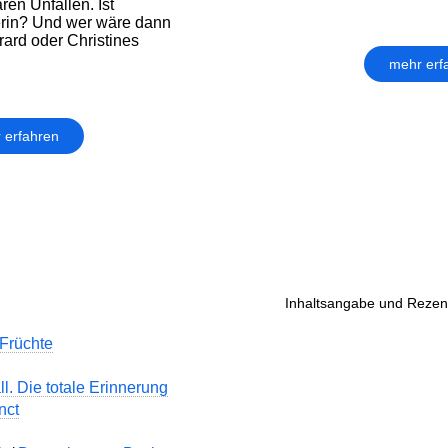
ren Unfällen. Ist
erin? Und wer wäre dann
rard oder Christines
mehr erf
 erfahren
Inhaltsangabe und Rezens
 Früchte
ll. Die totale Erinnerung
nct