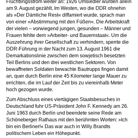
Flüchtlingsstrom weiter an: 1926 Umsiedler wurden allein
am 9. August gezählt. Im Westen, wo die DDR ohnehin
als »Der Dämliche Rest« diffamiert wurde, sprach man
von einer »Abstimmung mit den Füßen«. Die Arbeitskraft
der vielen – vorwiegend jungen, gesunden – Männer und
Frauen fehlte dem »Arbeiter- und Bauernstaat«. Um die
Auszehrung ihrer Gesellschaft zu verhindern, sperrte die
DDR-Führung in der Nacht zum 13. August 1961 die
Demarkationslinie zwischen dem sowjetisch besetzten
Teil Berlins und den drei westlichen Sektoren. Von
bewaffneten Soldaten bewachte Bautrupps fingen damit
an, quer durch Berlin eine 45 Kilometer lange Mauer zu
errichten, die im Lauf der Zeit bis zu viereinhalb Meter
hoch gezogen wurde.
Zum Abschluss eines viertägigen Staatsbesuches in
Deutschland fuhr US-Präsident John F. Kennedy am 26.
Juni 1963 durch Berlin und beendete seine Rede am
Schöneberger Rathaus mit den berühmten Worten: »Ich
bin ein Berliner!« Das war auch in Willy Brandts
politischem Leben ein Höhepunkt.