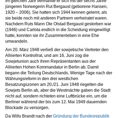
Im gleichen Jahr vermählte er sich mit der sechs Jahre
jüngeren Norwegerin Rut Bergaust (geborene Hansen,
1920 – 2006). Sie hatten sich 1944 kennen gelernt, als
sie beide noch mit anderen Partnern verheiratet waren.
Nachdem Ruts Mann Ole Olstad Bergaust gestorben war
(1946) und Carlota endlich in die Scheidung eingewilligt
hatte, konnten sie ihr Zusammenleben in eine Ehe
umwandeln.
Am 20. März 1948 verließ der sowjetische Vertreter den
Alliierten Kontrollrat, und am 16. Juni zog die
Sowjetunion auch ihren Repräsentanten aus der
Alliierten Hohen Kommandatur in Berlin ab. Damit
begann die Teilung Deutschlands. Wenige Tage nach der
Währungsreform in den drei westlichen
Besatzungszonen am 20./21. Juni 1948 riegelten die
Sowjets Berlin ab, aber die Westmächte gaben die Stadt
nicht auf, sondern richteten eine Luftbrücke ein, um die
Berliner während der bis zum 12. Mai 1949 dauernden
Blockade zu versorgen.
Da Willy Brandt nach der
Gründung der Bundesrepublik