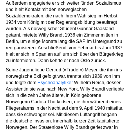
Außerdem engagierte er sich weiter für den Sozialismus
und hielt Kontakt mit den norwegischen
Sozialdemokraten, die nach ihrem Wahlsieg im Herbst
1934 vom König mit der Regierungsbildung beauftragt
wurden. Als norwegischer Student Gunnar Gaasland
getarnt, mietete Willy Brandt 1936 ein Zimmer mitten in
Berlin, um einige Monate lang die SAP im Untergrund zu
reorganisieren. Anschließend, von Februar bis Juni 1937,
hielt er sich in Spanien auf, um sich über den Bürgerkrieg
zu informieren. Dann kehrte er nach Oslo zurück.
Seine Jugendliebe Gertrud (»Trudel«) Meyer, die ihm ins
norwegische Exil gefolgt war, trennte sich 1939 von ihm
und folgte dem
Psychoanalytiker
Wilhelm Reich, dessen
Assistentin sie war, nach New York. Willy Brandt verliebte
sich in die zehn Jahre ältere, in Köln geborene
Norwegerin Carlota Thorkildsen, die ihm während eines
Fliegeralarms in der Nacht auf dem 9. April 1940 mitteilte,
dass sie schwanger sei. Mit diesem Luftangriff begann
die deutsche Invasion. Innerhalb kurzer Zeit kapitulierte
Norwegen. Der Staatenlose Willy Brandt geriet zwar in