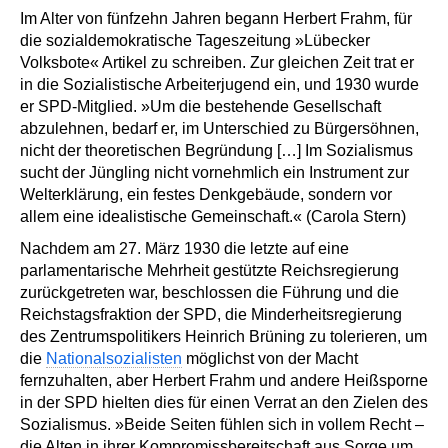
Im Alter von fünfzehn Jahren begann Herbert Frahm, für
die sozialdemokratische Tageszeitung »Lübecker
Volksbote« Artikel zu schreiben. Zur gleichen Zeit trat er
in die Sozialistische Arbeiterjugend ein, und 1930 wurde
er SPD-Mitglied. »Um die bestehende Gesellschaft
abzulehnen, bedarf er, im Unterschied zu Bürgersöhnen,
nicht der theoretischen Begründung […] Im Sozialismus
sucht der Jüngling nicht vornehmlich ein Instrument zur
Welterklärung, ein festes Denkgebäude, sondern vor
allem eine idealistische Gemeinschaft.« (Carola Stern)
Nachdem am 27. März 1930 die letzte auf eine
parlamentarische Mehrheit gestützte Reichsregierung
zurückgetreten war, beschlossen die Führung und die
Reichstagsfraktion der SPD, die Minderheitsregierung
des Zentrumspolitikers Heinrich Brüning zu tolerieren, um
die
Nationalsozialisten
möglichst von der Macht
fernzuhalten, aber Herbert Frahm und andere Heißsporne
in der SPD hielten dies für einen Verrat an den Zielen des
Sozialismus. »Beide Seiten fühlen sich in vollem Recht –
die Alten in ihrer Kompromissbereitschaft aus Sorge um