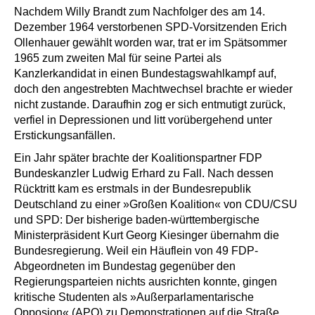
Nachdem Willy Brandt zum Nachfolger des am 14.
Dezember 1964 verstorbenen SPD-Vorsitzenden Erich
Ollenhauer gewählt worden war, trat er im Spätsommer
1965 zum zweiten Mal für seine Partei als
Kanzlerkandidat in einen Bundestagswahlkampf auf,
doch den angestrebten Machtwechsel brachte er wieder
nicht zustande. Daraufhin zog er sich entmutigt zurück,
verfiel in Depressionen und litt vorübergehend unter
Erstickungsanfällen.
Ein Jahr später brachte der Koalitionspartner FDP
Bundeskanzler Ludwig Erhard zu Fall. Nach dessen
Rücktritt kam es erstmals in der Bundesrepublik
Deutschland zu einer »Großen Koalition« von CDU/CSU
und SPD: Der bisherige baden-württembergische
Ministerpräsident Kurt Georg Kiesinger übernahm die
Bundesregierung. Weil ein Häuflein von 49 FDP-
Abgeordneten im Bundestag gegenüber den
Regierungsparteien nichts ausrichten konnte, gingen
kritische Studenten als »Außerparlamentarische
Opposion« (APO) zu Demonstrationen auf die Straße.