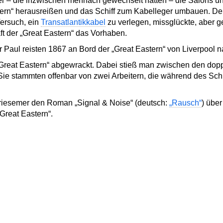
ner – die inzwischen mehrfach gewechselt hatten – die Salons 
tern“ herausreißen und das Schiff zum Kabelleger umbauen. Der
Versuch, ein
Transatlantikkabel
zu verlegen, missglückte, aber ge
t der „Great Eastern“ das Vorhaben.
 Paul reisten 1867 an Bord der „Great Eastern“ von Liverpool 
„Great Eastern“ abgewrackt. Dabei stieß man zwischen den do
ie stammten offenbar von zwei Arbeitern, die während des Schi
Griesemer den Roman „Signal & Noise“ (deutsch:
„Rausch“
) über
„Great Eastern“.