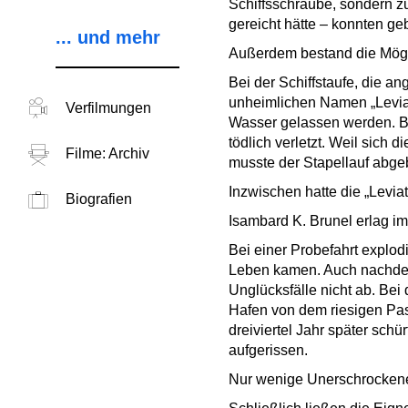
Schiffsschraube, sondern z
gereicht hätte – konnten ge
... und mehr
Außerdem bestand die Mögli
Bei der Schiffstaufe, die a
unheimlichen Namen „Leviath
Verfilmungen
Wasser gelassen werden. Be
tödlich verletzt. Weil sich 
Filme: Archiv
musste der Stapellauf abgeb
Inzwischen hatte die „Levia
Biografien
Isambard K. Brunel erlag im
Bei einer Probefahrt explo
Leben kamen. Auch nachdem 
Unglücksfälle nicht ab. Be
Hafen von dem riesigen Pas
dreiviertel Jahr später schü
aufgerissen.
Nur wenige Unerschrockene 