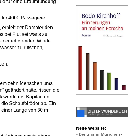
 die für eine Erdumrundung
 für 4000 Passagiere.
, erhielt der Dampfer den
 bei Flut seitwärts zu
einer rotierenden Winde
s Wasser zu rutschen,
ben.
ei dem zehn Menschen ums
 geändert hatte, rissen die
k wurde der Kapitän im
die Schaufelräder ab. Ein
uf einer Länge von 30 m
Neue Website:
»
Bei uns in München
«