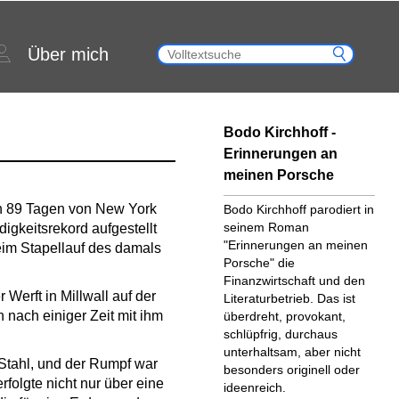
Über mich
Bodo Kirchhoff -
Erinnerungen an
meinen Porsche
n 89 Tagen von New York
Bodo Kirchhoff parodiert in
seinem Roman
gkeitsrekord aufgestellt
"Erinnerungen an meinen
eim Stapellauf des damals
Porsche" die
Finanzwirtschaft und den
Werft in Millwall auf der
Literaturbetrieb. Das ist
 nach einiger Zeit mit ihm
über­dreht, provokant,
schlüpfrig, durch­aus
unterhaltsam, aber nicht
Stahl, und der Rumpf war
beson­ders originell oder
rfolgte nicht nur über eine
ideenreich.