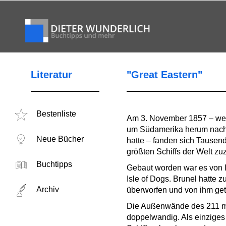
Literatur
"Great Eastern"
Bestenliste
Am 3. November 1857 – wen
um Südamerika herum nach 
Neue Bücher
hatte – fanden sich Tausen
größten Schiffs der Welt z
Buchtipps
Gebaut worden war es von Is
Isle of Dogs. Brunel hatte 
Archiv
überworfen und von ihm get
Die Außenwände des 211 m 
doppelwandig. Als einziges S