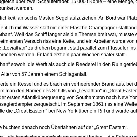
ugleich über zwei Schaufelräder. 15 000 t Kohle – eine Menge,
bunkert werden.
chkeit, an sechs Masten Segel aufzuziehen. An Bord war Platz
ngeblich mit Wasser statt mit einer Flasche Champagner stattfand
an“. Weil das Schiff länger als die Themse breit war, musste es
im ersten Versuch riss eine Kette, und ein Arbeiter wurde von 
die „Leviathan“ zu drehen begann, statt parallel zum Flussufer in
rochen werden. Er fand erst ein paar Wochen später statt.
than“ sowohl die Werft als auch die Reederei in den Ruin getrie
 Alter von 57 Jahren einem Schlaganfall.
dierte ein Kessel und es brach ein verheerender Brand aus, b
man den Namen des Schiffs von „Leviathan“ in „Great Eastern“
i der ersten Atlantiküberquerung von Southampton nach New Yor
sagierdampfer zerquetscht. Im September 1861 riss eine Welle 
rfte die „Great Eastern“ bei New York über ein Riff und wurde a
buchten danach noch Überfahrten auf der „Great Eastern“.