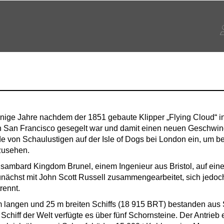
ige Jahre nachdem der 1851 gebaute Klipper „Flying Cloud“ i
San Francisco gesegelt war und damit einen neuen Geschwindi
de von Schaulustigen auf der Isle of Dogs bei London ein, um b
uzusehen.
ambard Kingdom Brunel, einem Ingenieur aus Bristol, auf einer 
zunächst mit John Scott Russell zusammengearbeitet, sich jedoch
rennt.
langen und 25 m breiten Schiffs (18 915 BRT) bestanden aus 
chiff der Welt verfügte es über fünf Schornsteine. Der Antrieb e