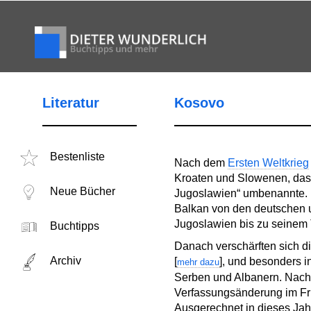
Literatur
Kosovo
Bestenliste
Nach dem
Ersten Weltkrieg
Kroaten und Slowenen, das 
Neue Bücher
Jugoslawien“ umbenannte. I
Balkan von den deutschen un
Jugoslawien bis zu seinem 
Buchtipps
Danach verschärften sich di
Archiv
[
], und besonders 
mehr dazu
Serben und Albanern. Nach 
Verfassungsänderung im Fr
Ausgerechnet in dieses Jahr