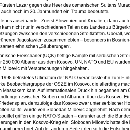
Fürsten Lazar gegen das Heer des osmanischen Sultans Murad I
n auch noch im 20. Jahrhundert ein Trauma bedeutete.
llends auseinander: Zuerst Slowenien und Kroatien, dann auch
s kam nicht nur in verschiedenen Teilen des Landes zu Bürgerk
etzungen zwischen den verschiedenen Streitkräften. Überall, w
rüheren Jugoslawien zusammenlebten – besonders in Bosnien
tsamen ethnischen „Säuberungen“.
banische Freischärler (UÇK) heftige Kämpfe mit serbischen Streit
er 250 000 Albaner aus dem Kosovo. UN, NATO und EU wurden
 Miloevic mit Versprechungen hingehalten.
r 1998 befristetes Ultimatum der NATO veranlasste ihn zum Einl
rke Beobachtergruppe der OSZE im Kosovo, die allerdings mac
n Massakern kam. Auf internationalen Druck hin begannen am 
andlungen zwischen Serben und Albanern über das Kosovo. Ein 
Friedensplan, demzufolge das Kosovo zwar unter serbischer Hoh
ten sollte, wurde von Slobodan Miloevic abgelehnt. Nach dem
uillet griffen einige NATO-Staaten – darunter auch die Bunde
erungen in den Kosovo-Krieg ein. Slobodan Miloevic hatte di
 damit gerechnet. Auf der anderen Seite irrten sich die Entsche