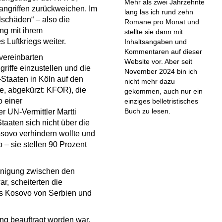
Mehr als zwei Jahrzehnte
angriffen zurückweichen. Im
lang las ich rund zehn
lschäden“ – also die
Romane pro Monat und
ung mit ihrem
stellte sie dann mit
 Luftkriegs weiter.
Inhaltsangaben und
Kommentaren auf dieser
vereinbarten
Website vor. Aber seit
riffe einzustellen und die
November 2024 bin ich
Staaten in Köln auf den
nicht mehr dazu
e, abgekürzt: KFOR), die
gekommen, auch nur ein
o einer
einziges belletristisches
Buch zu lesen.
 UN-Vermittler Martti
taaten sich nicht über die
sovo verhindern wollte und
 – sie stellen 90 Prozent
inigung zwischen den
, scheiterten die
es Kosovo von Serbien und
ng beauftragt worden war,