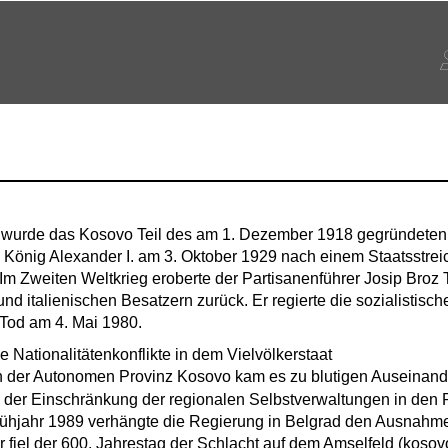
wurde das Kosovo Teil des am 1. Dezember 1918 gegründeten 
König Alexander I. am 3. Oktober 1929 nach einem Staatsstreic
m Zweiten Weltkrieg eroberte der Partisanenführer Josip Broz 
d italienischen Besatzern zurück. Er regierte die sozialistisc
Tod am 4. Mai 1980.
e Nationalitätenkonflikte in dem Vielvölkerstaat
in der Autonomen Provinz Kosovo kam es zu blutigen Auseinan
der Einschränkung der regionalen Selbstverwaltungen in den 
ühjahr 1989 verhängte die Regierung in Belgrad den Ausnahm
 fiel der 600. Jahrestag der Schlacht auf dem Amselfeld (kosovo