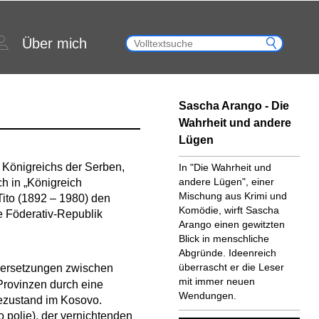
Über mich
Sascha Arango - Die
Wahrheit und andere
Lügen
Königreichs der Serben,
In "Die Wahrheit und
andere Lügen", einer
h in „Königreich
Mischung aus Krimi und
Tito (1892 – 1980) den
Komödie, wirft Sascha
he Föderativ-Republik
Arango einen gewitzten
Blick in menschliche
Abgründe. Ideenreich
überrascht er die Leser
dersetzungen zwischen
mit immer neuen
Provinzen durch eine
Wendungen.
ezustand im Kosovo.
 polje), der vernichtenden