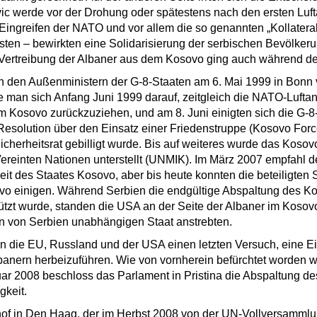
ic werde vor der Drohung oder spätestens nach den ersten Luft
 Eingreifen der NATO und vor allem die so genannten „Kollatera
listen – bewirkten eine Solidarisierung der serbischen Bevölker
 Vertreibung der Albaner aus dem Kosovo ging auch während des
n den Außenministern der G-8-Staaten am 6. Mai 1999 in Bonn 
 man sich Anfang Juni 1999 darauf, zeitgleich die NATO-Luftang
 Kosovo zurückzuziehen, und am 8. Juni einigten sich die G-8-
Resolution über den Einsatz einer Friedenstruppe (Kosovo Forc
herheitsrat gebilligt wurde. Bis auf weiteres wurde das Kosov
reinten Nationen unterstellt (UNMIK). Im März 2007 empfahl der
it des Staates Kosovo, aber bis heute konnten die beteiligten S
ovo einigen. Während Serbien die endgültige Abspaltung des Ko
tzt wurde, standen die USA an der Seite der Albaner im Kosovo
en von Serbien unabhängigen Staat anstrebten.
 die EU, Russland und der USA einen letzten Versuch, eine E
nern herbeizuführen. Wie von vornherein befürchtet worden war
r 2008 beschloss das Parlament in Pristina die Abspaltung d
gkeit.
shof in Den Haag, der im Herbst 2008 von der UN-Vollversammlu