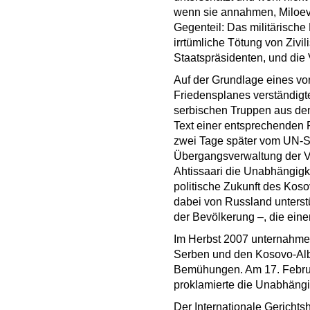
wenn sie annahmen, Miloev
Gegenteil: Das militärische
irrtümliche Tötung von Zivi
Staatspräsidenten, und die
Auf der Grundlage eines vo
Friedensplanes verständigte
serbischen Truppen aus dem
Text einer entsprechenden 
zwei Tage später vom UN-Sic
Übergangsverwaltung der Ve
Ahtissaari die Unabhängigke
politische Zukunft des Kos
dabei von Russland unterstü
der Bevölkerung –, die ein
Im Herbst 2007 unternahmen
Serben und den Kosovo-Alba
Bemühungen. Am 17. Februa
proklamierte die Unabhängi
Der Internationale Gericht