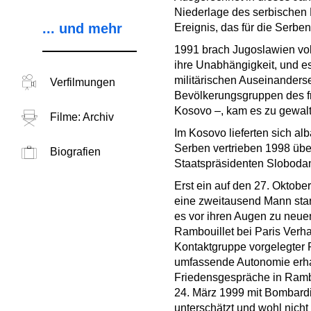
Niederlage des serbischen 
... und mehr
Ereignis, das für die Serbe
1991 brach Jugoslawien vo
ihre Unabhängigkeit, und e
militärischen Auseinanders
Verfilmungen
Bevölkerungsgruppen des f
Kosovo –, kam es zu gewal
Filme: Archiv
Im Kosovo lieferten sich al
Serben vertrieben 1998 üb
Biografien
Staatspräsidenten Slobodan
Erst ein auf den 27. Oktobe
eine zweitausend Mann sta
es vor ihren Augen zu neue
Rambouillet bei Paris Verh
Kontaktgruppe vorgelegter 
umfassende Autonomie erhal
Friedensgespräche in Rambo
24. März 1999 mit Bombardi
unterschätzt und wohl nicht