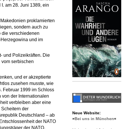
. am 28. Juni 1389, ein
 Makedonien proklamierten
riegen, sondern auch zu
o die verschiedenen
-Herzegowina und im
- und Polizeikräften. Die
 vom serbischen
enken, und er akzeptierte
htlos zusehen musste, wie
6. Februar 1999 im Schloss
von der Internationalen
eit verbleiben aber eine
 Scheitern der
Neue Website:
srepublik Deutschland – ab
»
Bei uns in München
«
e Entschlossenheit der NATO
idungsträger der NATO,