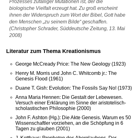
Prozesses zufälliger Mutationen ist, der die
biologische Vielfalt erzeugt hat. Zu groß erscheint
ihnen der Widerspruch zum Wort der Bibel, Gott habe
den Menschen „zu seinem Bilde“ geschaffen.
(Christopher Schrader, Süddeutsche Zeitung, 13. Mai
2008)
Literatur zum Thema Kreationismus
George McCready Price: The New Geology (1923)
Henry M. Morris und John C. Whitcomb jr.: The
Genesis Flood (1961)
Duane T. Gish: Evolution: The Fossils Say No! (1973)
Anna Maria Hennen: Die Gestalt der Lebewesen.
Versuch einer Erklärung im Sinne der aristotelisch-
scholastischen Philosophie (2000)
John F. Ashton (Hg.): Die Akte Genesis. Warum es 50
Wissenschaftler vorziehen, an die Schöpfung in 6
Tagen zu glauben (2001)
J. Kotthaus: Propheten des Aberglaubens. Der