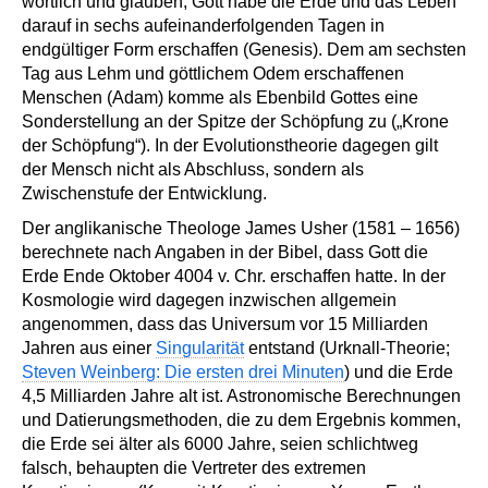
wörtlich und glauben, Gott habe die Erde und das Leben
darauf in sechs aufeinanderfolgenden Tagen in
endgültiger Form erschaffen (Genesis). Dem am sechsten
Tag aus Lehm und göttlichem Odem erschaffenen
Menschen (Adam) komme als Ebenbild Gottes eine
Sonderstellung an der Spitze der Schöpfung zu („Krone
der Schöpfung“). In der Evolutionstheorie dagegen gilt
der Mensch nicht als Abschluss, sondern als
Zwischenstufe der Entwicklung.
Der anglikanische Theologe James Usher (1581 – 1656)
berechnete nach Angaben in der Bibel, dass Gott die
Erde Ende Oktober 4004 v. Chr. erschaffen hatte. In der
Kosmologie wird dagegen inzwischen allgemein
angenommen, dass das Universum vor 15 Milliarden
Jahren aus einer
Singularität
entstand (Urknall-Theorie;
Steven Weinberg: Die ersten drei Minuten
) und die Erde
4,5 Milliarden Jahre alt ist. Astronomische Berechnungen
und Datierungsmethoden, die zu dem Ergebnis kommen,
die Erde sei älter als 6000 Jahre, seien schlichtweg
falsch, behaupten die Vertreter des extremen