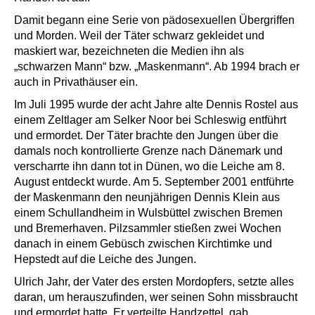
Damit begann eine Serie von pädosexuellen Übergriffen
und Morden. Weil der Täter schwarz gekleidet und
maskiert war, bezeichneten die Medien ihn als
„schwarzen Mann“ bzw. „Maskenmann“. Ab 1994 brach er
auch in Privathäuser ein.
Im Juli 1995 wurde der acht Jahre alte Dennis Rostel aus
einem Zeltlager am Selker Noor bei Schleswig entführt
und ermordet. Der Täter brachte den Jungen über die
damals noch kontrollierte Grenze nach Dänemark und
verscharrte ihn dann tot in Dünen, wo die Leiche am 8.
August entdeckt wurde. Am 5. September 2001 entführte
der Maskenmann den neunjährigen Dennis Klein aus
einem Schullandheim in Wulsbüttel zwischen Bremen
und Bremerhaven. Pilzsammler stießen zwei Wochen
danach in einem Gebüsch zwischen Kirchtimke und
Hepstedt auf die Leiche des Jungen.
Ulrich Jahr, der Vater des ersten Mordopfers, setzte alles
daran, um heraus­zu­finden, wer seinen Sohn missbraucht
und ermordet hatte. Er verteilte Handzettel, gab