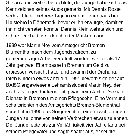
Stefan Jahr, weil er befürchtete, der Junge habe sich das
Kennzeichen seines Autos gemerkt. Mit Dennis Rostel
verbrachte er mehrere Tage in einem Ferienhaus bei
Holstebro in Dänemark, bevor er ihn erwürgte, damit er
ihn nicht verraten konnte. Dennis Klein wehrte sich und
schrie. Deshalb erstickte ihn der Maskenmann.
1989 war Martin Ney vom Amtsgericht Bremen-
Blumenthal nach dem Jugendstrafrecht zu
gemeinnütziger Arbeit verurteilt worden, weil er als 17-
Jähriger zwei Elternpaare in Bremen um Geld zu
erpressen versucht hatte, und zwar mit der Drohung,
ihren Kindern etwas anzutun. 1995 bewarb sich der auf
BAföG angewiesene Lehramtsstudent Martin Ney, der
auch als Jugendbetreuer tätig war, beim Amt für Soziale
Dienste in Bremen um einen Pflegesohn. Eine Vormund­
schafts­richterin des Amtsgerichts Bremen-Blumenthal
sprach ihm 1996 das Sorgerecht für einen zwölfjährigen
Jungen zu, ohne von seinen Verbrechen etwas zu ahnen.
Der Junge lebte bis zur Volljährigkeit vier Jahre lang bei
seinem Pflegevater und sagte später aus, er sei nie