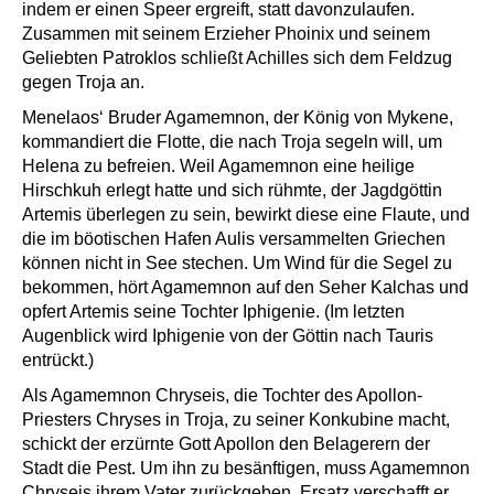
indem er einen Speer ergreift, statt davonzulaufen.
Zusammen mit seinem Erzieher Phoinix und seinem
Geliebten Patroklos schließt Achilles sich dem Feldzug
gegen Troja an.
Menelaos‘ Bruder Agamemnon, der König von Mykene,
kommandiert die Flotte, die nach Troja segeln will, um
Helena zu befreien. Weil Agamemnon eine heilige
Hirschkuh erlegt hatte und sich rühmte, der Jagdgöttin
Artemis überlegen zu sein, bewirkt diese eine Flaute, und
die im böotischen Hafen Aulis versammelten Griechen
können nicht in See stechen. Um Wind für die Segel zu
bekommen, hört Agamemnon auf den Seher Kalchas und
opfert Artemis seine Tochter Iphigenie. (Im letzten
Augenblick wird Iphigenie von der Göttin nach Tauris
entrückt.)
Als Agamemnon Chryseis, die Tochter des Apollon-
Priesters Chryses in Troja, zu seiner Konkubine macht,
schickt der erzürnte Gott Apollon den Belagerern der
Stadt die Pest. Um ihn zu besänftigen, muss Agamemnon
Chryseis ihrem Vater zurückgeben. Ersatz verschafft er