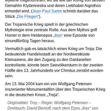
Mykene mitgenommen, wo sie wie der König von dessen
Gemahlin Klytämnestra und deren Liebhaber Aigisthos
ermordet wird. (
Jean-Paul Sartre
schrieb darüber das
Stück
„Die Fliegen“
).
Der Trojanische Krieg spielt in der griechischen
Mythologie eine zentrale Rolle. Aus dem Mythos griff
Homer in dem Heldenepos
„Ilias“
eine Episode von
einundfünfzig Tagen heraus.
Vermutlich gab es tatsächlich einen Krieg um Troja: Die
bedeutende Handelsstadt an der Nordwestküste
Kleinasiens, die den Zugang zu den Dardanellen
kontrollierte, könnte beim Seevölkersturm in der zweiten
Hälfte des 13. Jahrhunderts vor Christus zerstört worden
sein.
Am 13. Mai 2004 kam ein von
Wolfgang Petersen
inszenierter Monumentalfilm über den Trojanischen Krieg
in die deutschen Kinos: „Troja“.
Originaltitel: Troy – Regie: Wolfgang Petersen –
Drehbuch: David Benioff, nach dem Epos „Ilias“ von