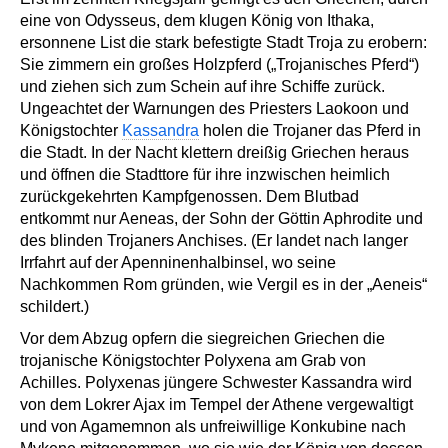
eine von Odysseus, dem klugen König von Ithaka,
ersonnene List die stark befestigte Stadt Troja zu erobern:
Sie zimmern ein großes Holzpferd („Trojanisches Pferd“)
und ziehen sich zum Schein auf ihre Schiffe zurück.
Ungeachtet der Warnungen des Priesters Laokoon und
Königstochter
Kassandra
holen die Trojaner das Pferd in
die Stadt. In der Nacht klettern dreißig Griechen heraus
und öffnen die Stadttore für ihre inzwischen heimlich
zurückgekehrten Kampfgenossen. Dem Blutbad
entkommt nur Aeneas, der Sohn der Göttin Aphrodite und
des blinden Trojaners Anchises. (Er landet nach langer
Irrfahrt auf der Apenninenhalbinsel, wo seine
Nachkommen Rom gründen, wie Vergil es in der „Aeneis“
schildert.)
Vor dem Abzug opfern die siegreichen Griechen die
trojanische Königstochter Polyxena am Grab von
Achilles. Polyxenas jüngere Schwester Kassandra wird
von dem Lokrer Ajax im Tempel der Athene vergewaltigt
und von Agamemnon als unfreiwillige Konkubine nach