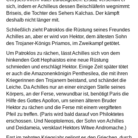
sich, indem er Achilleus dessen Beischläferin wegnimmt:
Briseis, die Tochter des Sehers Kalchas. Der kämpft
deshalb nicht länger mit.
Schließlich zieht Patroklos die Rüstung seines Freundes
Achilles an, aber er wird von Hektor, dem ältesten Sohn
des Trojaner-Königs Priamos, im Zweikampf getötet.
Um Patroklos zu rächen, lässt Achilles sich von dem
hinkenden Gott Hephaistos eine neue Rüstung
schmieden und erschlägt Hektor. Einige Zeit später tötet
er auch die Amazonenkönigin Penthesilea, die mit ihren
Kriegerinnen den Trojanern beistand, und schändet die
Leiche. Da Achilles nur an einer einzigen Stelle seines
Körpers, an der Ferse, verwundbar ist, benötigt Paris die
Hilfe des Gottes Apollon, um seinen älteren Bruder
Hektor zu rächen und die Ferse mit einem vergifteten
Pfeil zu treffen. (Paris wird bald darauf von Philoktetes
erschossen. Und Neoptolemos, der Sohn von Achilles
und Deidameia, versklavt Hektors Witwe Andromache.)
Erst im zehnten Kriegsjahr gelingt es den Griechen, durch