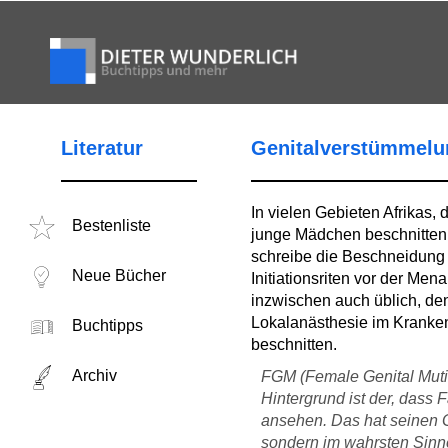
Literatur
Genitalverstümmelu
In vielen Gebieten Afrikas
Bestenliste
junge Mädchen beschnitten. D
schreibe die Beschneidung 
Neue Bücher
Initiationsriten vor der Me
inzwischen auch üblich, den 
Lokalanästhesie im Kranke
Buchtipps
beschnitten.
Archiv
FGM (Female Genital Mutil
Hintergrund ist der, dass 
ansehen. Das hat seinen G
sondern im wahrsten Sinne 