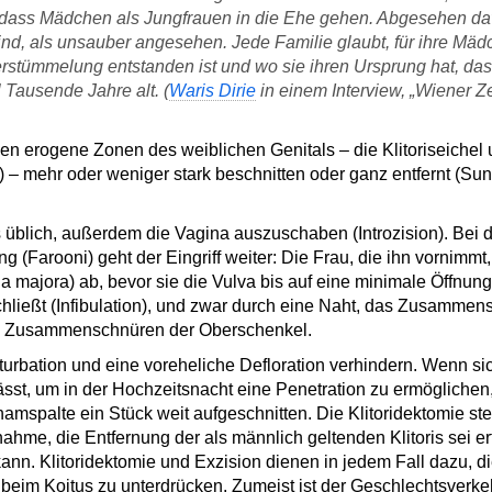
n, dass Mädchen als Jungfrauen in die Ehe gehen. Abgesehen 
ind, als unsauber angesehen. Jede Familie glaubt, für ihre Mäd
stümmelung entstanden ist und wo sie ihren Ursprung hat, das
l Tausende Jahre alt. (
Waris Dirie
in einem Interview, „Wiener Zei
n erogene Zonen des weiblichen Genitals – die Klitoriseichel 
– mehr oder weniger stark beschnitten oder ganz entfernt (Sunn
 üblich, außerdem die Vagina auszuschaben (Introzision). Bei 
(Farooni) geht der Eingriff weiter: Die Frau, die ihn vornimmt, 
majora) ab, bevor sie die Vulva bis auf eine minimale Öffnung 
chließt (Infibulation), und zwar durch eine Naht, das Zusamme
 Zusammenschnüren der Oberschenkel.
asturbation und eine voreheliche Defloration verhindern. Wenn s
sst, um in der Hochzeitsnacht eine Penetration zu ermöglichen,
alte ein Stück weit aufgeschnitten. Die Klitoridektomie steh
e, die Entfernung der als männlich geltenden Klitoris sei erf
n. Klitoridektomie und Exzision dienen in jedem Fall dazu, di
beim Koitus zu unterdrücken. Zumeist ist der Geschlechtsverkeh