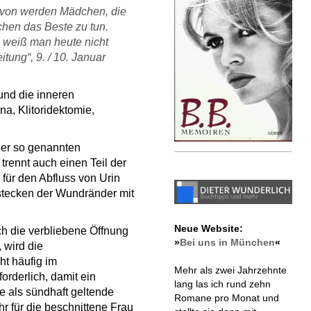
davon werden Mädchen, die
chen das Beste zu tun.
 weiß man heute nicht
tung“, 9. / 10. Januar
und die inneren
a, Klitoridektomie,
der so genannten
trennt auch einen Teil der
für den Abfluss von Urin
nstecken der Wundränder mit
Neue Website:
ich die verbliebene Öffnung
»
Bei uns in München
«
 wird die
t häufig im
Mehr als zwei Jahrzehnte
orderlich, damit ein
lang las ich rund zehn
e als sündhaft geltende
Romane pro Monat und
r für die beschnittene Frau