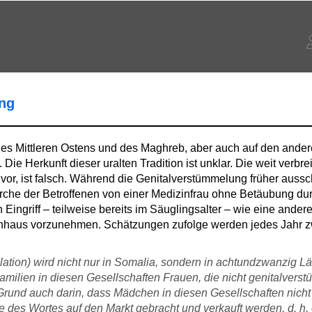
ng
, des Mittleren Ostens und des Maghreb, aber auch auf den and
ie Herkunft dieser uralten Tradition ist unklar. Die weit verbre
vor, ist falsch. Während die Genitalverstümmelung früher auss
narche der Betroffenen von einer Medizinfrau ohne Betäubung dur
Eingriff – teilweise bereits im Säuglingsalter – wie eine ander
nhaus vorzunehmen. Schätzungen zufolge werden jedes Jahr z
ation) wird nicht nur in Somalia, sondern in achtundzwanzig Lä
Familien in diesen Gesellschaften Frauen, die nicht genitalverst
rund auch darin, dass Mädchen in diesen Gesellschaften nicht 
des Wortes auf den Markt gebracht und verkauft werden, d. h. e