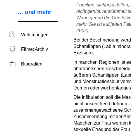
Familien, sicherzustelle
... und mehr
nicht genitalverstümmelt s
Wann genau die Genitalver
mehr. Sie ist auf jeden Fal
2004).
Verfilmungen
Bei der Beschneidung werde
Schamlippen (Labia minora) 
Filme: Archiv
Exzision).
In manchen Regionen ist es
Biografien
pharaonischen Beschneidung 
äußeren Schamlippen (Labia 
und Menstruationsblut vers
Dornen oder wochenlanges
Die Infibulation soll die M
nicht ausreichend dehnen lä
zusammengewachsene Schamsp
Zusammenhang mit der Annahm
Mädchen zur Frau werden kan
sexuelle Erregung der Frau 