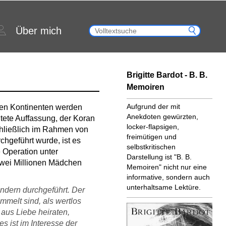
Über mich
Brigitte Bardot - B. B.
Memoiren
Aufgrund der mit
eren Kontinenten werden
Anekdoten gewürzten,
itete Auffassung, der Koran
locker-flapsigen,
chließlich im Rahmen von
freimütigen und
chgeführt wurde, ist es
selbstkritischen
e Operation unter
Darstellung ist "B. B.
wei Millionen Mädchen
Memoiren" nicht nur eine
informative, sondern auch
unterhaltsame Lektüre.
ndern durchgeführt. Der
ümmelt sind, als wertlos
aus Liebe heiraten,
s ist im Interesse der