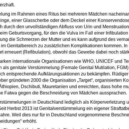
erzhaft.
lung im Rahmen eines Ritus bei mehreren Mädchen nacheinan
klinge, einer Glasscherbe oder dem Deckel einer Konservendose
uch durch den unvollständigen Abfluss von Urin und Menstruations
 Beim Geburtsvorgang, für den die Vulva im Fall einer Infibulati
ung die Schmerzen der Mutter und es kann aufgrund des verna
m Genitalbereich zu zusätzlichen Komplikationen kommen. In 
urt erneuert (Refibulation), obwohl das Gewebe dabei noch stärk
marken internationale Organisationen wie WHO, UNICEF und T
als genitale Verstümmelung (Female Genital Mutilation, FGM)
urch entsprechende Aufklärungsaktionen zu bekämpfen. Rüdige
ber gründeten 2000 die Organisation „Target“, organisierten K
thiopien, Dschibuti, Mauretanien und erreichten, dass hohe mu
ne Fatwa gegen die Beschneidung von Mädchen aussprachen.
stümmelungen in Deutschland lediglich als Körperverletzung unt
Seit Herbst 2013 ist Genitalverstümmelung ein eigener Straftatb
 Jahre. Weil dies nur für in Deutschland vorgenommene Beschnei
neidungen“ erhöht.