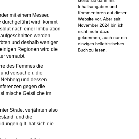
stellte sie dann mit
Inhaltsangaben und
Kommentaren auf dieser
der mit einem Messer,
Website vor. Aber seit
 durchgeführt wird, kommt
November 2024 bin ich
blut nach einer Infibulation
nicht mehr dazu
on aufgeschnitten werden
gekommen, auch nur ein
rbten und deshalb weniger
einziges belletristisches
einigen Regionen wird die
Buch zu lesen.
er vernarbt.
erre des Femmes die
 und versuchen, die
r Nehberg und dessen
onferenzen gegen die
slimische Geistliche im
er Strafe, verjährten also
estand, und die
dungen gilt, hat sich die