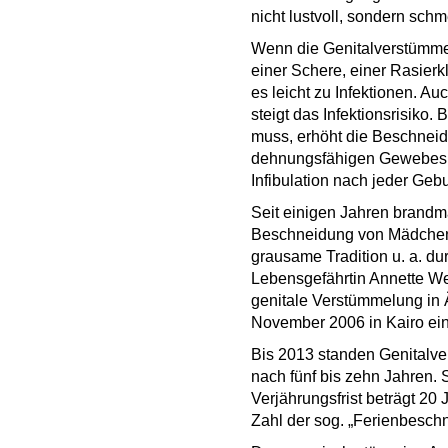
nicht lustvoll, sondern schm
Wenn die Genitalverstümme
einer Schere, einer Rasier
es leicht zu Infektionen. A
steigt das Infektionsrisiko.
muss, erhöht die Beschneid
dehnungsfähigen Gewebes i
Infibulation nach jeder Geb
Seit einigen Jahren brand
Beschneidung von Mädchen 
grausame Tradition u. a. d
Lebensgefährtin Annette We
genitale Verstümmelung in Ä
November 2006 in Kairo ei
Bis 2013 standen Genitalver
nach fünf bis zehn Jahren. 
Verjährungsfrist beträgt 20
Zahl der sog. „Ferienbesch