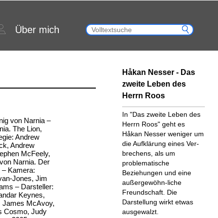
Über mich
Håkan Nesser - Das
zweite Leben des
Herrn Roos
In "Das zweite Leben des
nig von Narnia –
Herrn Roos" geht es
nia. The Lion,
Håkan Nesser weniger um
egie: Andrew
die Aufklärung eines Ver-
ck, Andrew
tephen McFeely,
brechens, als um
von Narnia. Der
problematische
s – Kamera:
Beziehungen und eine
van-Jones, Jim
außergewöhn-liche
ams – Darsteller:
Freundschaft. Die
kandar Keynes,
Darstellung wirkt etwas
l, James McAvoy,
es Cosmo, Judy
ausgewalzt.