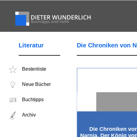
Literatur
Die Chroniken von N
Bestenliste
Neue Bücher
Buchtipps
Archiv
Die Chroniken vo
Narnia. Der König vo