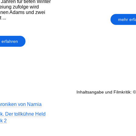
Jahren für tiefen Winter
eiung zufolge wird
hnen Adams und zwei
...
mehr erf
 erfahren
Inhaltsangabe und Filmkritik: 
roniken von Narnia
k. Der tollkühne Held
k 2