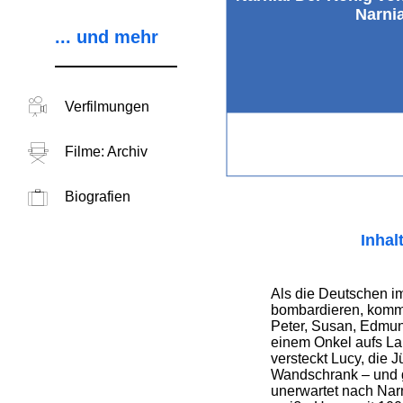
Narni
... und mehr
Verfilmungen
Filme: Archiv
Biografien
Inhal
Als die Deutschen i
bombardieren, komm
Peter, Susan, Edmu
einem Onkel aufs La
versteckt Lucy, die J
Wandschrank – und g
unerwartet nach Narni