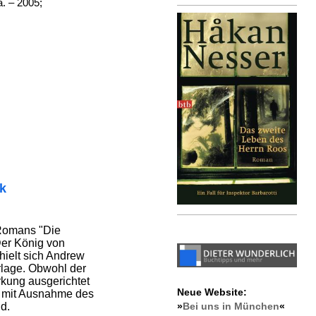
. – 2005;
ik
 Romans "Die
Der König von
hielt sich Andrew
lage. Obwohl der
rkung ausgerichtet
Neue Website:
en mit Ausnahme des
»
Bei uns in München
«
d.