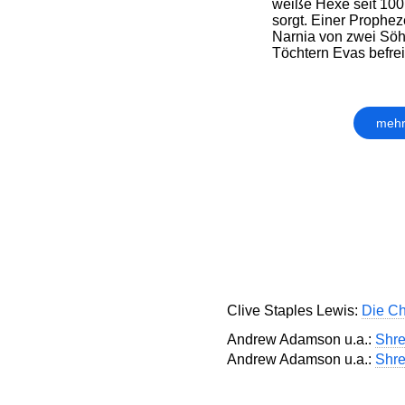
weiße Hexe seit 100 
sorgt. Einer Prophez
Narnia von zwei Sö
Töchtern Evas befreit 
mehr
Clive Staples Lewis:
Die Ch
Andrew Adamson u.a.:
Shre
Andrew Adamson u.a.:
Shre