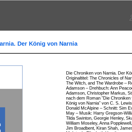
arnia. Der König von Narnia
Die Chroniken von Narnia. Der Kö
Originaltitel: The Chronicles of Nar
The Witch, and The Wardrobe – R
Adamson – Drehbuch: Ann Peaco
Adamson, Christopher Markus, S
nach dem Roman "Die Chroniken 
König von Narnia" von C. S. Lewi
Donald McAlpine – Schnitt: Sim E
May – Musik: Harry Gregson-Willi
Tilda Swinton, Georgie Henley, S
William Moseley, Anna Popplewel
n
Jim Broadbent, Kiran Shah, Jam
n