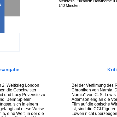
McIntosh, Elizabeth Hawthorne u.a
a
140 Minuten
tsangabe
Krit
m 2. Weltkrieg London
Bei der Verfilmung des
en die Geschwister
Chroniken von Narnia. 
nd und Lucy Pevensie zu
Narnia" von C. S. Lewis 
nd. Beim Spielen
Adamson eng an die Vor
üngste, sich in einem
Film auf die optische Wi
elangt auf diese Weise
ist, sind die CGI-Figur
a, eine Welt, in der die
Löwen nicht überzeugen