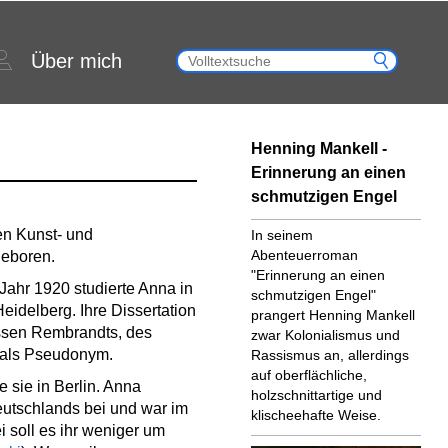
Über mich
Henning Mankell -
Erinnerung an einen
schmutzigen Engel
en Kunst- und
In seinem
Abenteuerroman
geboren.
"Erinnerung an einen
Jahr 1920 studierte Anna in
schmutzigen Engel"
eidelberg. Ihre Dissertation
prangert Henning Mankell
ssen Rembrandts, des
zwar Kolonialismus und
r als Pseudonym.
Rassismus an, allerdings
auf oberflächliche,
sie in Berlin. Anna
holzschnittartige und
eutschlands bei und war im
klischeehafte Weise.
i soll es ihr weniger um