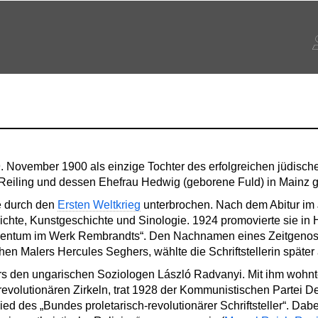
November 1900 als einzige Tochter des erfolgreichen jüdisch
r Reiling und dessen Ehefrau Hedwig (geborene Fuld) in Mainz 
e durch den
Ersten Weltkrieg
unterbrochen. Nach dem Abitur im 
hte, Kunstgeschichte und Sinologie. 1924 promovierte sie in H
Judentum im Werk Rembrandts“. Den Nachnamen eines Zeitgeno
hen Malers Hercules Seghers, wählte die Schriftstellerin späte
s den ungarischen Soziologen László Radvanyi. Mit ihm wohnte 
revolutionären Zirkeln, trat 1928 der Kommunistischen Partei D
d des „Bundes proletarisch-revolutionärer Schriftsteller“. Dabe