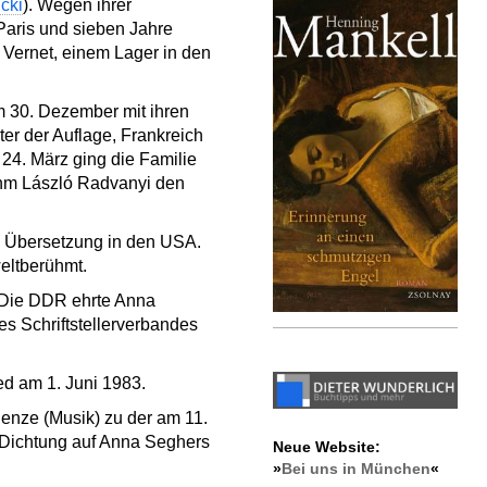
cki
). Wegen ihrer
Paris und sieben Jahre
e Vernet, einem Lager in den
m 30. Dezember mit ihren
ter der Auflage, Frankreich
24. März ging die Familie
nahm László Radvanyi den
n Übersetzung in den USA.
eltberühmt.
. Die DDR ehrte Anna
es Schriftstellerverbandes
ed am 1. Juni 1983.
Henze (Musik) zu der am 11.
. Dichtung auf Anna Seghers
Neue Website:
»
Bei uns in München
«