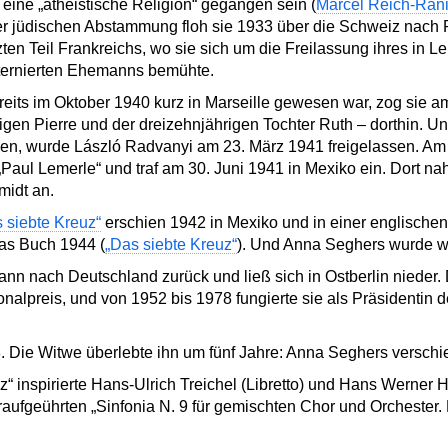
 eine „atheistische Religion“ gegangen sein (
Marcel Reich-Rani
rer jüdischen Abstammung floh sie 1933 über die Schweiz nach 
ten Teil Frankreichs, wo sie sich um die Freilassung ihres in L
nternierten Ehemanns bemühte.
ts im Oktober 1940 kurz in Marseille gewesen war, zog sie a
gen Pierre und der dreizehnjährigen Tochter Ruth – dorthin. Un
en, wurde László Radvanyi am 23. März 1941 freigelassen. Am 
„Paul Lemerle“ und traf am 30. Juni 1941 in Mexiko ein. Dort 
idt an.
 siebte Kreuz“
erschien 1942 in Mexiko und in einer englische
as Buch 1944 (
„Das siebte Kreuz“
). Und Anna Seghers wurde w
ann nach Deutschland zurück und ließ sich in Ostberlin nieder
alpreis, und von 1952 bis 1978 fungierte sie als Präsidentin d
. Die Witwe überlebte ihn um fünf Jahre: Anna Seghers verschi
“ inspirierte Hans-Ulrich Treichel (Libretto) und Hans Werner 
raufgeührten „Sinfonia N. 9 für gemischten Chor und Orchester