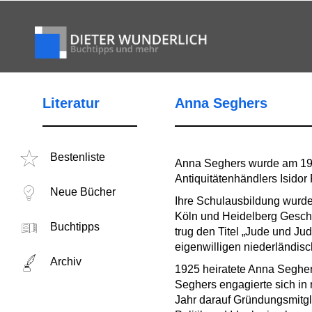
Literatur
Anna Seghers
Bestenliste
Anna Seghers wurde am 19. 
Antiquitätenhändlers Isido
Neue Bücher
Ihre Schulausbildung wurd
Köln und Heidelberg Geschic
Buchtipps
trug den Titel „Jude und 
eigenwilligen niederländisc
Archiv
1925 heiratete Anna Segher
Seghers engagierte sich in 
Jahr darauf Gründungsmitglie