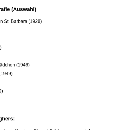
afie (Auswahl)
n St. Barbara (1928)
)
Mädchen (1946)
(1949)
9)
ghers: