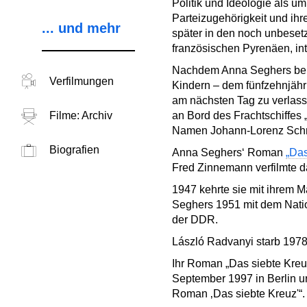
Politik und Ideologie als um
Parteizugehörigkeit und ih
... und mehr
später in den noch unbesetz
französischen Pyrenäen, i
Nachdem Anna Seghers berei
Verfilmungen
Kindern – dem fünfzehnjähri
am nächsten Tag zu verlass
Filme: Archiv
an Bord des Frachtschiffes 
Namen Johann-Lorenz Schm
Biografien
Anna Seghers‘ Roman
„Das
Fred Zinnemann verfilmte d
1947 kehrte sie mit ihrem M
Seghers 1951 mit dem Nation
der DDR.
László Radvanyi starb 1978
Ihr Roman „Das siebte Kreuz
September 1997 in Berlin u
Roman ‚Das siebte Kreuz'“.