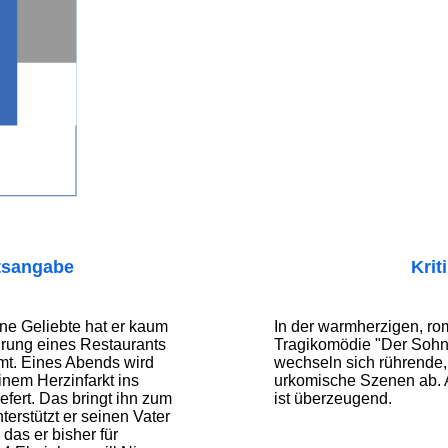
tsangabe
Krit
ine Geliebte hat er kaum
In der warmherzigen, ro
ührung eines Restaurants
Tragikomödie "Der Sohn
mt. Eines Abends wird
wechseln sich rührende,
inem Herzinfarkt ins
urkomische Szenen ab. 
fert. Das bringt ihn zum
ist überzeugend.
erstützt er seinen Vater
das er bisher für