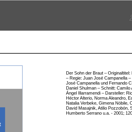
Der Sohn der Braut – Originaltitel: 
– Regie: Juan José Campanella –
José Campanella und Fernando C
Daniel Shulman – Schnitt: Camilo A
Ángel Illarramendi – Darsteller: Ri
Héctor Alterio, Norma Aleandro, E
Natalia Verbeke, Gimena Nóbile, C
David Masajnik, Atilio Pozzobón, 
Humberto Serrano u.a. - 2001; 12
t