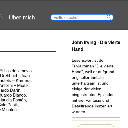
Über mich
John Irving - Die vierte
Hand
Lesenswert ist der
Trivialroman "Die vierte
El hijo de la novia
Hand", weil er aufgrund
 Drehbuch: Juan
origineller Einfälle
astets – Kamera:
unterhaltsam ist und
ntolini – Musik:
einige der vielen
cardo Darín,
eingestreuten Episoden
duardo Blanco,
laudia Fontán,
mit viel Fantasie und
Salo Pasik,
Detailfreude inszeniert
0 Minuten
wurden.