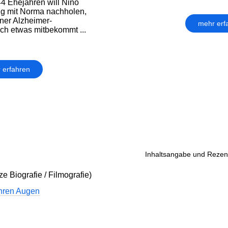
 44 Ehejahren will Nino
ung mit Norma nachholen,
ner Alzheimer-
mehr erf
h etwas mitbekommt ...
 erfahren
Inhaltsangabe und Rezens
ze Biografie / Filmografie)
ihren Augen