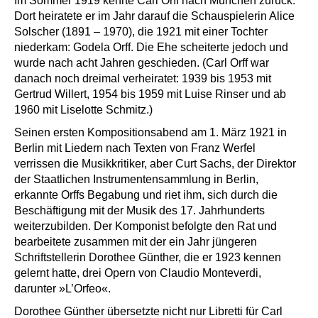
Im Sommer 1919 kehrte Carl Orff nach München zurück.
Dort heiratete er im Jahr darauf die Schauspielerin Alice
Solscher (1891 – 1970), die 1921 mit einer Tochter
niederkam: Godela Orff. Die Ehe scheiterte jedoch und
wurde nach acht Jahren geschieden. (Carl Orff war
danach noch dreimal verheiratet: 1939 bis 1953 mit
Gertrud Willert, 1954 bis 1959 mit Luise Rinser und ab
1960 mit Liselotte Schmitz.)
Seinen ersten Kompositionsabend am 1. März 1921 in
Berlin mit Liedern nach Texten von Franz Werfel
verrissen die Musikkritiker, aber Curt Sachs, der Direktor
der Staatlichen Instrumentensammlung in Berlin,
erkannte Orffs Begabung und riet ihm, sich durch die
Beschäftigung mit der Musik des 17. Jahrhunderts
weiterzubilden. Der Komponist befolgte den Rat und
bearbeitete zusammen mit der ein Jahr jüngeren
Schriftstellerin Dorothee Günther, die er 1923 kennen
gelernt hatte, drei Opern von Claudio Monteverdi,
darunter »L’Orfeo«.
Dorothee Günther übersetzte nicht nur Libretti für Carl