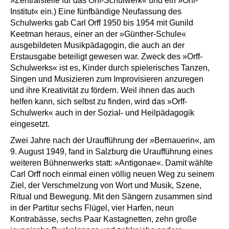
»Zentralstelle für das Orff-Schulwerk« und ein »Orff-
Institut« ein.) Eine fünfbändige Neufassung des
Schulwerks gab Carl Orff 1950 bis 1954 mit Gunild
Keetman heraus, einer an der »Günther-Schule«
ausgebildeten Musikpädagogin, die auch an der
Erstausgabe beteiligt gewesen war. Zweck des »Orff-
Schulwerks« ist es, Kinder durch spielerisches Tanzen,
Singen und Musizieren zum Improvisieren anzuregen
und ihre Kreativität zu fördern. Weil ihnen das auch
helfen kann, sich selbst zu finden, wird das »Orff-
Schulwerk« auch in der Sozial- und Heilpädagogik
eingesetzt.
Zwei Jahre nach der Uraufführung der »Bernauerin«, am
9. August 1949, fand in Salzburg die Uraufführung eines
weiteren Bühnenwerks statt: »Antigonae«. Damit wählte
Carl Orff noch einmal einen völlig neuen Weg zu seinem
Ziel, der Verschmelzung von Wort und Musik, Szene,
Ritual und Bewegung. Mit den Sängern zusammen sind
in der Partitur sechs Flügel, vier Harfen, neun
Kontrabässe, sechs Paar Kastagnetten, zehn große