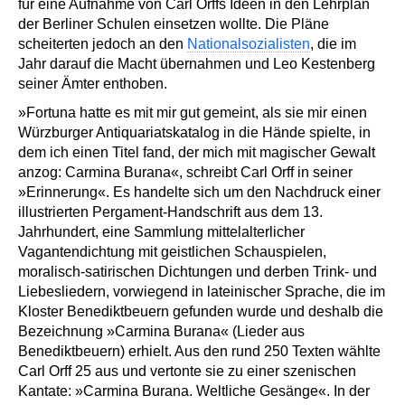
für eine Aufnahme von Carl Orffs Ideen in den Lehrplan
der Berliner Schulen einsetzen wollte. Die Pläne
scheiterten jedoch an den
Nationalsozialisten
, die im
Jahr darauf die Macht übernahmen und Leo Kestenberg
seiner Ämter enthoben.
»Fortuna hatte es mit mir gut gemeint, als sie mir einen
Würzburger Antiquariatskatalog in die Hände spielte, in
dem ich einen Titel fand, der mich mit magischer Gewalt
anzog:
Carmina Burana«
, schreibt Carl Orff in seiner
»Erinnerung«. Es handelte sich um den Nachdruck einer
illustrierten Pergament-Handschrift aus dem 13.
Jahrhundert, eine Sammlung mittelalterlicher
Vagantendichtung mit geistlichen Schauspielen,
moralisch-satirischen Dichtungen und derben Trink- und
Liebesliedern, vorwiegend in lateinischer Sprache, die im
Kloster Benediktbeuern gefunden wurde und deshalb die
Bezeichnung »Carmina Burana« (Lieder aus
Benediktbeuern) erhielt. Aus den rund 250 Texten wählte
Carl Orff 25 aus und vertonte sie zu einer szenischen
Kantate: »Carmina Burana. Weltliche Gesänge«. In der