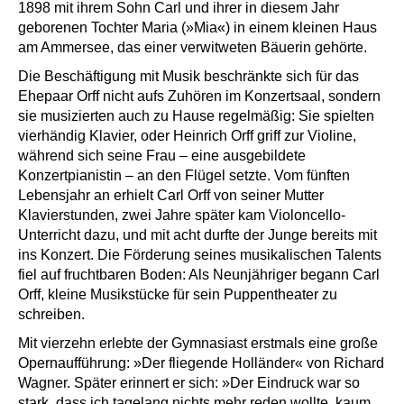
1898 mit ihrem Sohn Carl und ihrer in diesem Jahr
geborenen Tochter Maria (»Mia«) in einem kleinen Haus
am Ammersee, das einer verwitweten Bäuerin gehörte.
Die Beschäftigung mit Musik beschränkte sich für das
Ehepaar Orff nicht aufs Zuhören im Konzertsaal, sondern
sie musizierten auch zu Hause regelmäßig: Sie spielten
vierhändig Klavier, oder Heinrich Orff griff zur Violine,
während sich seine Frau – eine ausgebildete
Konzertpianistin – an den Flügel setzte. Vom fünften
Lebensjahr an erhielt Carl Orff von seiner Mutter
Klavierstunden, zwei Jahre später kam Violoncello-
Unterricht dazu, und mit acht durfte der Junge bereits mit
ins Konzert. Die Förderung seines musikalischen Talents
fiel auf fruchtbaren Boden: Als Neunjähriger begann Carl
Orff, kleine Musikstücke für sein Puppentheater zu
schreiben.
Mit vierzehn erlebte der Gymnasiast erstmals eine große
Opernaufführung: »Der fliegende Holländer« von Richard
Wagner. Später erinnert er sich: »Der Eindruck war so
stark, dass ich tagelang nichts mehr reden wollte, kaum