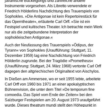
javanische Buckelgongs und zahlreiche andere
Instrumente vorgesehen. Als Libretto verwendete er
Friedrich Hölderlins Nachdichtung des Trauerspiels von
Sophokles. »Die Antigonae ist kein Repertoirestück für
das Operntheater«, erläuterte Carl Orff. »Sie ist ein
Festspiel und kultisches Theater. Ich betrachte mein Werk
nur als die zeitgebundene Interpretation der
sophokleischen Antigonae.«
Auch der Neufassung des Trauerspiels »Ödipus, der
Tyrann« von Sophokles (Uraufführung: Stuttgart, 11.
Dezember 1959) lag eine Nachdichtung von Friedrich
Hölderlin zugrunde. Bei der Tragödie »Prometheus«
(Uraufführung: Stuttgart, 24. März 1968) vertonte Carl Orff
dagegen den altgriechischen Originaltext von Aischylos.
In Dießen am Ammersee, wo er seit 1955 lebte, arbeitete
Carl Orff von 1960 bis 1971 an einer apokalyptischen
Bühnenvision, die unter dem Titel »De temporum fine
comoedia. Das Spiel vom Ende der Zeiten« bei den
Salzburger Festspielen am 20. August 1973 uraufgeführt
wurde. Dieses theatrum mundi stellt den Höhepunkt in