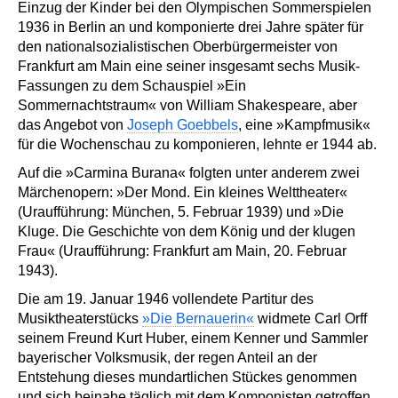
Einzug der Kinder bei den Olympischen Sommerspielen
1936 in Berlin an und komponierte drei Jahre später für
den nationalsozialistischen Oberbürgermeister von
Frankfurt am Main eine seiner insgesamt sechs Musik-
Fassungen zu dem Schauspiel »Ein
Sommernachtstraum« von William Shakespeare, aber
das Angebot von
Joseph Goebbels
, eine »Kampfmusik«
für die Wochenschau zu komponieren, lehnte er 1944 ab.
Auf die »Carmina Burana« folgten unter anderem zwei
Märchenopern: »Der Mond. Ein kleines Welttheater«
(Uraufführung: München, 5. Februar 1939) und »Die
Kluge. Die Geschichte von dem König und der klugen
Frau« (Uraufführung: Frankfurt am Main, 20. Februar
1943).
Die am 19. Januar 1946 vollendete Partitur des
Musiktheaterstücks
»Die Bernauerin«
widmete Carl Orff
seinem Freund Kurt Huber, einem Kenner und Sammler
bayerischer Volksmusik, der regen Anteil an der
Entstehung dieses mundartlichen Stückes genommen
und sich beinahe täglich mit dem Komponisten getroffen