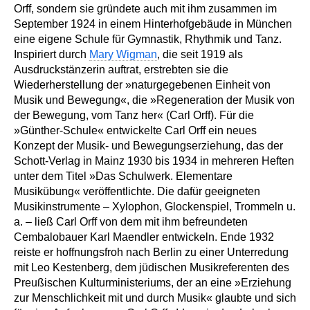
Orff, sondern sie gründete auch mit ihm zusammen im
September 1924 in einem Hinterhofgebäude in München
eine eigene Schule für Gymnastik, Rhythmik und Tanz.
Inspiriert durch
Mary Wigman
, die seit 1919 als
Ausdruckstänzerin auftrat, erstrebten sie die
Wiederherstellung der »naturgegebenen Einheit von
Musik und Bewegung«, die »Regeneration der Musik von
der Bewegung, vom Tanz her« (Carl Orff). Für die
»Günther-Schule« entwickelte Carl Orff ein neues
Konzept der Musik- und Bewegungserziehung, das der
Schott-Verlag in Mainz 1930 bis 1934 in mehreren Heften
unter dem Titel »Das Schulwerk. Elementare
Musikübung« veröffentlichte. Die dafür geeigneten
Musikinstrumente – Xylophon, Glockenspiel, Trommeln u.
a. – ließ Carl Orff von dem mit ihm befreundeten
Cembalobauer Karl Maendler entwickeln. Ende 1932
reiste er hoffnungsfroh nach Berlin zu einer Unterredung
mit Leo Kestenberg, dem jüdischen Musikreferenten des
Preußischen Kulturministeriums, der an eine »Erziehung
zur Menschlichkeit mit und durch Musik« glaubte und sich