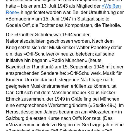
hatte – bis er am 13. Juli 1943 als Mitglied der
»Weißen
Rose«
hingerichtet worden war. Bei der Uraufführung der
»Bernauerin« am 15. Juni 1947 in Stuttgart spielte
Godela Orff, die Tochter des Komponisten, die Titelrolle.
Die »Günther-Schule« war 1944 von den
Nationalsozialisten geschlossen worden. Nach dem
Krieg setzte sich der Musikkritiker Walter Panofsky dafür
ein, das »Orff-Schulwerk« neu zu beleben; auf seine
Initiative hin begann »Radio München« (heute:
Bayerischer Rundfunk) am 15. September 1948 mit einer
entsprechenden Sendereihe: »Orff-Schulwerk. Musik für
Kinder«. Um die dadurch steigende Nachfrage nach
geeigneten Musikinstrumenten erfüllen zu können, tat
Carl Orff sich mit dem Maschinenbauer Klaus Becker-
Ehmck zusammen, der 1949 in Gräfelfing bei München
eine entsprechende Werkstatt gründete (»Studio 49«). Im
Herbst desselben Jahres begannen am »Mozarteum« in
Salzburg die ersten Kurse nach Orffs Konzept. (Das
»Mozarteum« richtete zu Beginn der Sechzigerjahre eine