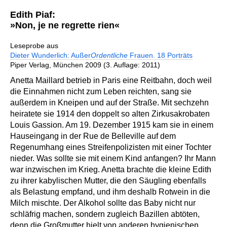
Edith Piaf:
»Non, je ne regrette rien«
Leseprobe aus
Dieter Wunderlich: Außer
Ordentliche
Frauen. 18 Porträts
Piper Verlag, München 2009 (3. Auflage: 2011)
Anetta Maillard betrieb in Paris eine Reitbahn, doch weil
die Einnahmen nicht zum Leben reichten, sang sie
außerdem in Kneipen und auf der Straße. Mit sechzehn
heiratete sie 1914 den doppelt so alten Zirkusakrobaten
Louis Gassion. Am 19. Dezember 1915 kam sie in einem
Hauseingang in der Rue de Belleville auf dem
Regenumhang eines Streifenpolizisten mit einer Tochter
nieder. Was sollte sie mit einem Kind anfangen? Ihr Mann
war inzwischen im Krieg. Anetta brachte die kleine Edith
zu ihrer kabylischen Mutter, die den Säugling ebenfalls
als Belastung empfand, und ihm deshalb Rotwein in die
Milch mischte. Der Alkohol sollte das Baby nicht nur
schläfrig machen, sondern zugleich Bazillen abtöten,
denn die Großmutter hielt von anderen hygienischen