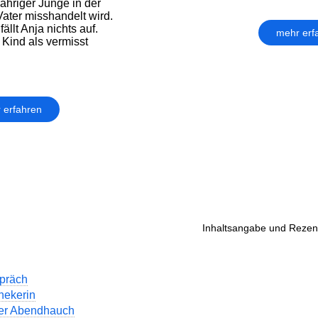
jähriger Junge in der
ater misshandelt wird.
ällt Anja nichts auf.
mehr erf
 Kind als vermisst
 erfahren
Inhaltsangabe und Rezens
präch
hekerin
 der Abendhauch