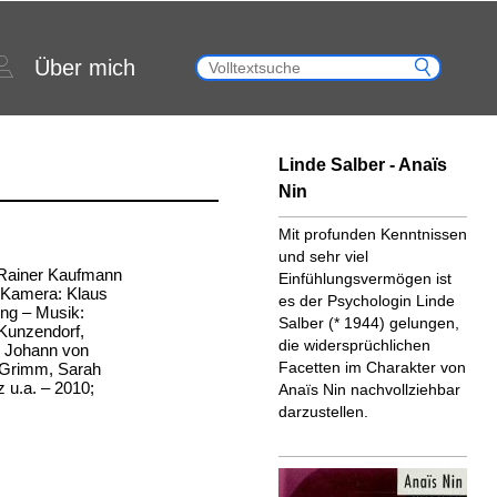
Über mich
Linde Salber - Anaïs
Nin
Mit profunden Kenntnissen
und sehr viel
ie: Rainer Kaufmann
Einfühlungsvermögen ist
 Kamera: Klaus
es der Psychologin Linde
ng – Musik:
Salber (* 1944) gelungen,
Kunzendorf,
die widersprüchlichen
, Johann von
Facetten im Charakter von
 Grimm, Sarah
 u.a. – 2010;
Anaïs Nin nachvollziehbar
darzustellen.