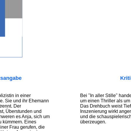
tsangabe
Krit
izistin in einer
Bei "In aller Stille" hand
e. Sie und ihr Ehemann
um einen Thriller als um
rennt. Der
Das Drehbuch weist Tief
st, Überstunden und
Inszenierung wirkt ange
hweren es Anja, sich um
und die schauspielerisc
zu kümmern. Eines
überzeugen.
iner Frau gerufen, die